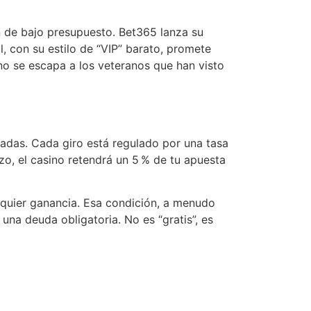
n de bajo presupuesto. Bet365 lanza su
l, con su estilo de “VIP” barato, promete
no se escapa a los veteranos que han visto
radas. Cada giro está regulado por una tasa
azo, el casino retendrá un 5 % de tu apuesta
alquier ganancia. Esa condición, a menudo
una deuda obligatoria. No es “gratis”, es