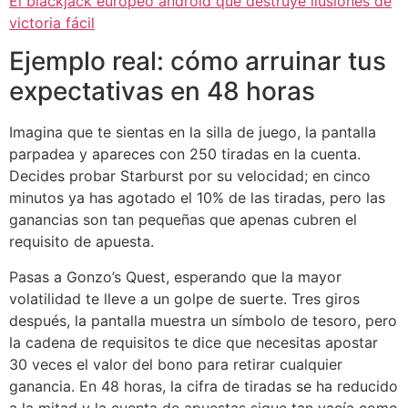
El blackjack europeo android que destruye ilusiones de
victoria fácil
Ejemplo real: cómo arruinar tus
expectativas en 48 horas
Imagina que te sientas en la silla de juego, la pantalla
parpadea y apareces con 250 tiradas en la cuenta.
Decides probar Starburst por su velocidad; en cinco
minutos ya has agotado el 10% de las tiradas, pero las
ganancias son tan pequeñas que apenas cubren el
requisito de apuesta.
Pasas a Gonzo’s Quest, esperando que la mayor
volatilidad te lleve a un golpe de suerte. Tres giros
después, la pantalla muestra un símbolo de tesoro, pero
la cadena de requisitos te dice que necesitas apostar
30 veces el valor del bono para retirar cualquier
ganancia. En 48 horas, la cifra de tiradas se ha reducido
a la mitad y la cuenta de apuestas sigue tan vacía como