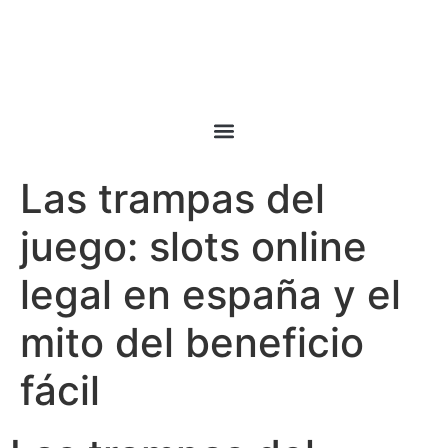
Las trampas del
juego: slots online
legal en españa y el
mito del beneficio
fácil