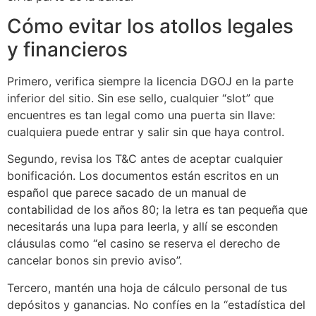
Cómo evitar los atollos legales
y financieros
Primero, verifica siempre la licencia DGOJ en la parte
inferior del sitio. Sin ese sello, cualquier “slot” que
encuentres es tan legal como una puerta sin llave:
cualquiera puede entrar y salir sin que haya control.
Segundo, revisa los T&C antes de aceptar cualquier
bonificación. Los documentos están escritos en un
español que parece sacado de un manual de
contabilidad de los años 80; la letra es tan pequeña que
necesitarás una lupa para leerla, y allí se esconden
cláusulas como “el casino se reserva el derecho de
cancelar bonos sin previo aviso”.
Tercero, mantén una hoja de cálculo personal de tus
depósitos y ganancias. No confíes en la “estadística del