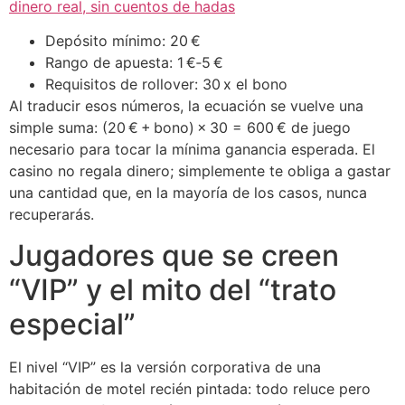
dinero real, sin cuentos de hadas
Depósito mínimo: 20 €
Rango de apuesta: 1 €‑5 €
Requisitos de rollover: 30 x el bono
Al traducir esos números, la ecuación se vuelve una
simple suma: (20 € + bono) × 30 = 600 € de juego
necesario para tocar la mínima ganancia esperada. El
casino no regala dinero; simplemente te obliga a gastar
una cantidad que, en la mayoría de los casos, nunca
recuperarás.
Jugadores que se creen
“VIP” y el mito del “trato
especial”
El nivel “VIP” es la versión corporativa de una
habitación de motel recién pintada: todo reluce pero