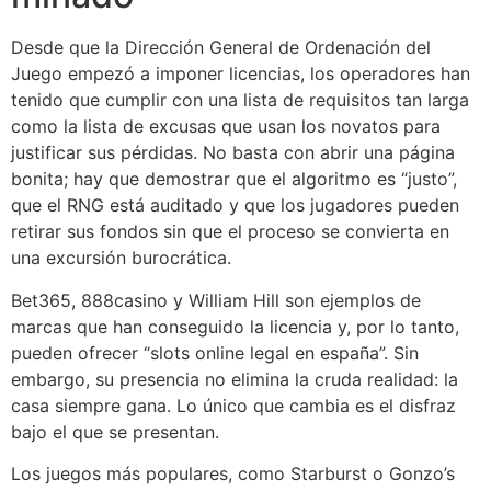
Desde que la Dirección General de Ordenación del
Juego empezó a imponer licencias, los operadores han
tenido que cumplir con una lista de requisitos tan larga
como la lista de excusas que usan los novatos para
justificar sus pérdidas. No basta con abrir una página
bonita; hay que demostrar que el algoritmo es “justo”,
que el RNG está auditado y que los jugadores pueden
retirar sus fondos sin que el proceso se convierta en
una excursión burocrática.
Bet365, 888casino y William Hill son ejemplos de
marcas que han conseguido la licencia y, por lo tanto,
pueden ofrecer “slots online legal en españa”. Sin
embargo, su presencia no elimina la cruda realidad: la
casa siempre gana. Lo único que cambia es el disfraz
bajo el que se presentan.
Los juegos más populares, como Starburst o Gonzo’s