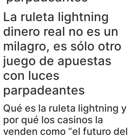
La ruleta lightning
dinero real no es un
milagro, es sólo otro
juego de apuestas
con luces
parpadeantes
Qué es la ruleta lightning y
por qué los casinos la
venden como “el futuro del