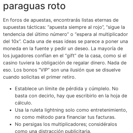
paraguas roto
En foros de apuestas, encontrarás listas eternas de
supuestas tácticas: “apuesta siempre al rojo”, “sigue la
tendencia del último número” o “espera al multiplicador
del 10x”. Cada una de esas ideas se parece a poner una
moneda en la fuente y pedir un deseo. La mayoría de
los jugadores confían en el “gift” de la casa, como si el
casino tuviera la obligación de regalar dinero. Nada de
eso. Los bonos “VIP” son una ilusión que se disuelve
cuando solicitas el primer retiro.
Establece un límite de pérdida y cúmplelo. No
basta con decirlo, hay que escribirlo en la hoja de
cálculo.
Usa la ruleta lightning solo como entretenimiento,
no como método para financiar tus facturas.
No persigas los multiplicadores; considéralos
como una distracción publicitaria.