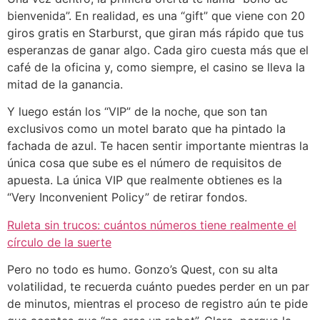
bienvenida”. En realidad, es una “gift” que viene con 20
giros gratis en Starburst, que giran más rápido que tus
esperanzas de ganar algo. Cada giro cuesta más que el
café de la oficina y, como siempre, el casino se lleva la
mitad de la ganancia.
Y luego están los “VIP” de la noche, que son tan
exclusivos como un motel barato que ha pintado la
fachada de azul. Te hacen sentir importante mientras la
única cosa que sube es el número de requisitos de
apuesta. La única VIP que realmente obtienes es la
“Very Inconvenient Policy” de retirar fondos.
Ruleta sin trucos: cuántos números tiene realmente el
círculo de la suerte
Pero no todo es humo. Gonzo’s Quest, con su alta
volatilidad, te recuerda cuánto puedes perder en un par
de minutos, mientras el proceso de registro aún te pide