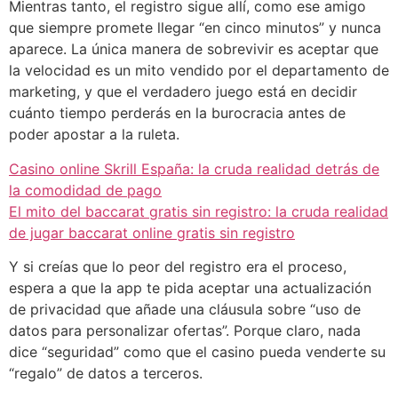
Mientras tanto, el registro sigue allí, como ese amigo
que siempre promete llegar “en cinco minutos” y nunca
aparece. La única manera de sobrevivir es aceptar que
la velocidad es un mito vendido por el departamento de
marketing, y que el verdadero juego está en decidir
cuánto tiempo perderás en la burocracia antes de
poder apostar a la ruleta.
Casino online Skrill España: la cruda realidad detrás de
la comodidad de pago
El mito del baccarat gratis sin registro: la cruda realidad
de jugar baccarat online gratis sin registro
Y si creías que lo peor del registro era el proceso,
espera a que la app te pida aceptar una actualización
de privacidad que añade una cláusula sobre “uso de
datos para personalizar ofertas”. Porque claro, nada
dice “seguridad” como que el casino pueda venderte su
“regalo” de datos a terceros.