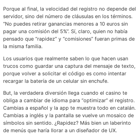
Porque al final, la velocidad del registro no depende del
servidor, sino del número de cláusulas en los términos.
“No puedes retirar ganancias menores a 10 euros sin
pagar una comisión del 5%”. Sí, claro, quien no había
pensado que “rapidez” y “comisiones” fueran primas de
la misma familia.
Los usuarios que realmente saben lo que hacen usan
trucos como guardar una captura del mensaje de texto,
porque volver a solicitar el código es como intentar
recargar la batería de un celular sin enchufe.
But, la verdadera diversión llega cuando el casino te
obliga a cambiar de idioma para “optimizar” el registro.
Cambias a español y la app te muestra todo en catalán.
Cambias a inglés y la pantalla se vuelve un mosaico de
símbolos sin sentido. ¿Rapidez? Más bien un laberinto
de menús que haría llorar a un diseñador de UX.