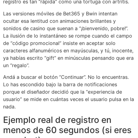
registro es tan “rápida” como una tortuga con artritis.
Las versiones móviles de Bet365 y Bwin intentan
ocultar esa lentitud con animaciones brillantes y
sonidos de casino que suenan a “¡bienvenido, pobre!”.
La ilusión de lo instantáneo se rompe cuando el campo
de “código promocional” insiste en aceptar solo
caracteres alfanuméricos en mayúsculas, y tú, inocente,
ya habías escrito “gift” en minúsculas pensando que era
un “regalo”.
Andá a buscar el botón “Continuar”. No lo encuentras.
Lo has escondido bajo la barra de notificaciones
porque el diseñador decidió que la “experiencia de
usuario” se mide en cuántas veces el usuario pulsa en la
nada.
Ejemplo real de registro en
menos de 60 segundos (si eres