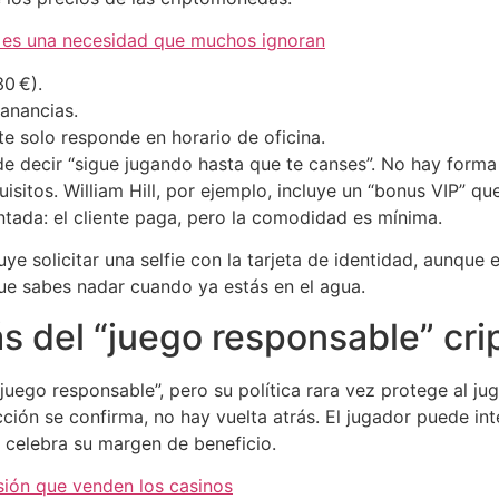
, es una necesidad que muchos ignoran
0 €).
ganancias.
te solo responde en horario de oficina.
 de decir “sigue jugando hasta que te canses”. No hay forma
isitos. William Hill, por ejemplo, incluye un “bonus VIP” qu
ntada: el cliente paga, pero la comodidad es mínima.
ye solicitar una selfie con la tarjeta de identidad, aunque
e sabes nadar cuando ya estás en el agua.
ás del “juego responsable” cri
juego responsable”, pero su política rara vez protege al jug
ción se confirma, no hay vuelta atrás. El jugador puede int
 celebra su margen de beneficio.
lusión que venden los casinos