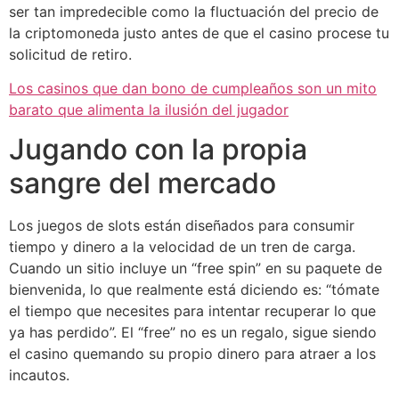
ser tan impredecible como la fluctuación del precio de
la criptomoneda justo antes de que el casino procese tu
solicitud de retiro.
Los casinos que dan bono de cumpleaños son un mito
barato que alimenta la ilusión del jugador
Jugando con la propia
sangre del mercado
Los juegos de slots están diseñados para consumir
tiempo y dinero a la velocidad de un tren de carga.
Cuando un sitio incluye un “free spin” en su paquete de
bienvenida, lo que realmente está diciendo es: “tómate
el tiempo que necesites para intentar recuperar lo que
ya has perdido”. El “free” no es un regalo, sigue siendo
el casino quemando su propio dinero para atraer a los
incautos.