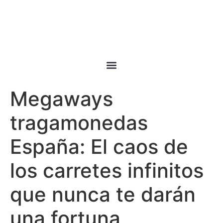
Megaways
tragamonedas
España: El caos de
los carretes infinitos
que nunca te darán
una fortuna