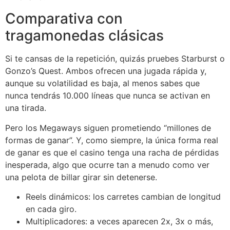
Comparativa con
tragamonedas clásicas
Si te cansas de la repetición, quizás pruebes Starburst o
Gonzo’s Quest. Ambos ofrecen una jugada rápida y,
aunque su volatilidad es baja, al menos sabes que
nunca tendrás 10.000 líneas que nunca se activan en
una tirada.
Pero los Megaways siguen prometiendo “millones de
formas de ganar”. Y, como siempre, la única forma real
de ganar es que el casino tenga una racha de pérdidas
inesperada, algo que ocurre tan a menudo como ver
una pelota de billar girar sin detenerse.
Reels dinámicos: los carretes cambian de longitud
en cada giro.
Multiplicadores: a veces aparecen 2x, 3x o más,