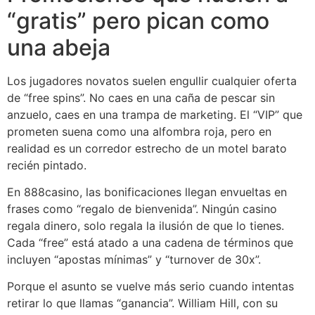
“gratis” pero pican como
una abeja
Los jugadores novatos suelen engullir cualquier oferta
de “free spins”. No caes en una caña de pescar sin
anzuelo, caes en una trampa de marketing. El “VIP” que
prometen suena como una alfombra roja, pero en
realidad es un corredor estrecho de un motel barato
recién pintado.
En 888casino, las bonificaciones llegan envueltas en
frases como “regalo de bienvenida”. Ningún casino
regala dinero, solo regala la ilusión de que lo tienes.
Cada “free” está atado a una cadena de términos que
incluyen “apostas mínimas” y “turnover de 30x”.
Porque el asunto se vuelve más serio cuando intentas
retirar lo que llamas “ganancia”. William Hill, con su