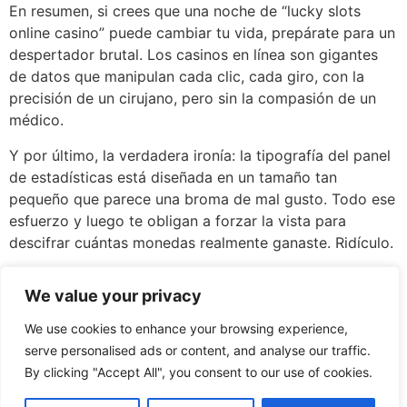
En resumen, si crees que una noche de “lucky slots
online casino” puede cambiar tu vida, prepárate para un
despertador brutal. Los casinos en línea son gigantes
de datos que manipulan cada clic, cada giro, con la
precisión de un cirujano, pero sin la compasión de un
médico.
Y por último, la verdadera ironía: la tipografía del panel
de estadísticas está diseñada en un tamaño tan
pequeño que parece una broma de mal gusto. Todo ese
esfuerzo y luego te obligan a forzar la vista para
descifrar cuántas monedas realmente ganaste. Ridículo.
We value your privacy
We use cookies to enhance your browsing experience,
serve personalised ads or content, and analyse our traffic.
By clicking "Accept All", you consent to our use of cookies.
© Copyright 2026. Todos los derechos reservados.