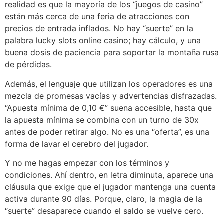
realidad es que la mayoría de los “juegos de casino”
están más cerca de una feria de atracciones con
precios de entrada inflados. No hay “suerte” en la
palabra lucky slots online casino; hay cálculo, y una
buena dosis de paciencia para soportar la montaña rusa
de pérdidas.
Además, el lenguaje que utilizan los operadores es una
mezcla de promesas vacías y advertencias disfrazadas.
“Apuesta mínima de 0,10 €” suena accesible, hasta que
la apuesta mínima se combina con un turno de 30x
antes de poder retirar algo. No es una “oferta”, es una
forma de lavar el cerebro del jugador.
Y no me hagas empezar con los términos y
condiciones. Ahí dentro, en letra diminuta, aparece una
cláusula que exige que el jugador mantenga una cuenta
activa durante 90 días. Porque, claro, la magia de la
“suerte” desaparece cuando el saldo se vuelve cero.