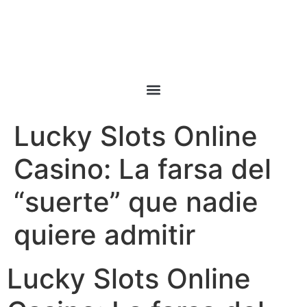
Lucky Slots Online
Casino: La farsa del
“suerte” que nadie
quiere admitir
Lucky Slots Online