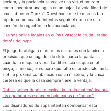
acelera, y la paciencia se vuelve una virtud tan rara
como encontrar una aguja en un pajar. La volatilidad de
una slot como Gonzo’s Quest hace que te marees tan
rápido como cuando intentas seguir el ritmo de una
canción de reguetón en los auriculares.
Casinos online legales en el País Vasco: la cruda verdad
detrás del hype
El juego te obliga a marcar los cartones con la misma
precisión que un jugador de slots marca la pantalla
cuando la máquina vibra. La diferencia es que en el
bingo, al menos, el número que falta es predecible; en la
slot, la próxima combinación es un misterio, y la única
certeza es que la casa siempre tiene la ventaja.
Doblar primer depósito casino: la cruda matemática que
los operadores esconden bajo capas de “bonos”
Los diseñadores de apps intentan compensar esta