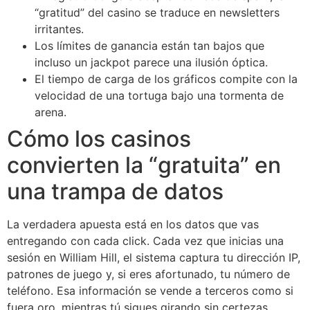
“gratitud” del casino se traduce en newsletters
irritantes.
Los límites de ganancia están tan bajos que
incluso un jackpot parece una ilusión óptica.
El tiempo de carga de los gráficos compite con la
velocidad de una tortuga bajo una tormenta de
arena.
Cómo los casinos
convierten la “gratuita” en
una trampa de datos
La verdadera apuesta está en los datos que vas
entregando con cada click. Cada vez que inicias una
sesión en William Hill, el sistema captura tu dirección IP,
patrones de juego y, si eres afortunado, tu número de
teléfono. Esa información se vende a terceros como si
fuera oro, mientras tú sigues girando sin certezas.