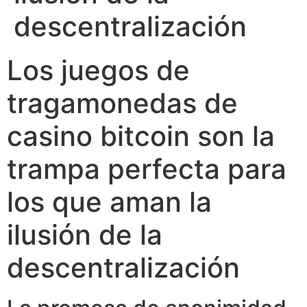
descentralización
Los juegos de
tragamonedas de
casino bitcoin son la
trampa perfecta para
los que aman la
ilusión de la
descentralización