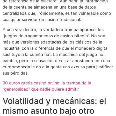
de referencia de la billetera”. Aún peor, la información
de la cuenta se almacena en una base de datos
centralizada que, irónicamente, es tan vulnerable como
cualquier servidor de casino tradicional.
Y una vez dentro, la verdadera trampa aparece: los
“juegos de tragamonedas de casino bitcoin”. No son
más que versiones adaptadas de los clásicos de la
industria, con la diferencia de que el monedero digital
sustituye a la cuenta fiat. La mecánica del juego no
cambia, pero la sensación de estar apostando con una
criptomoneda le da a la gente una excusa para justificar
sus pérdidas.
30 euros gratis casino online: la trampa de la
“generosidad” que nadie quiere admitir
Volatilidad y mecánicas: el
mismo asunto bajo otro