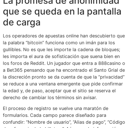
La promesa de anonimidad
que se queda en la pantalla
de carga
Los operadores de apuestas online han descubierto que
la palabra “bitcoin” funciona como un imán para los
gullibles. No es que les importe la cadena de bloques;
les importa el aura de sofisticación que suena bien en
los foros de Reddit. Un jugador que entra a 888casino o
a Bet365 pensando que ha encontrado el Santo Grial de
la discreción pronto se da cuenta de que la “privacidad”
se reduce a una ventana emergente que pide confirmar
la edad y, de paso, aceptar que el sitio se reserva el
derecho de cambiar los términos sin avisar.
El proceso de registro se vuelve una maratón de
formularios. Cada campo parece diseñado para
confundir: “Nombre de usuario”, “Alias de pago”, “Código