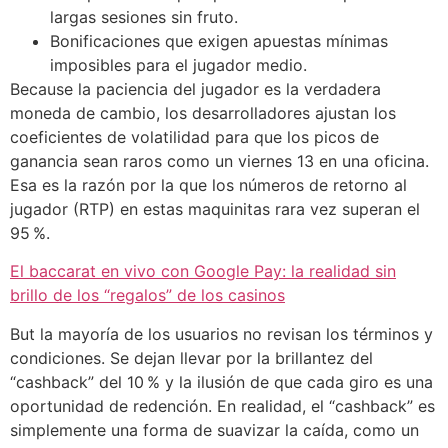
largas sesiones sin fruto.
Bonificaciones que exigen apuestas mínimas
imposibles para el jugador medio.
Because la paciencia del jugador es la verdadera
moneda de cambio, los desarrolladores ajustan los
coeficientes de volatilidad para que los picos de
ganancia sean raros como un viernes 13 en una oficina.
Esa es la razón por la que los números de retorno al
jugador (RTP) en estas maquinitas rara vez superan el
95 %.
El baccarat en vivo con Google Pay: la realidad sin
brillo de los “regalos” de los casinos
But la mayoría de los usuarios no revisan los términos y
condiciones. Se dejan llevar por la brillantez del
“cashback” del 10 % y la ilusión de que cada giro es una
oportunidad de redención. En realidad, el “cashback” es
simplemente una forma de suavizar la caída, como un