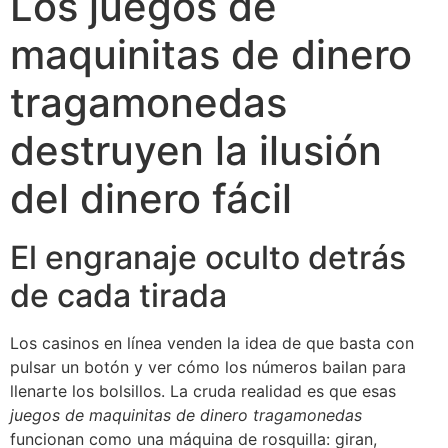
Los juegos de
maquinitas de dinero
tragamonedas
destruyen la ilusión
del dinero fácil
El engranaje oculto detrás
de cada tirada
Los casinos en línea venden la idea de que basta con
pulsar un botón y ver cómo los números bailan para
llenarte los bolsillos. La cruda realidad es que esas
juegos de maquinitas de dinero tragamonedas
funcionan como una máquina de rosquilla: giran,