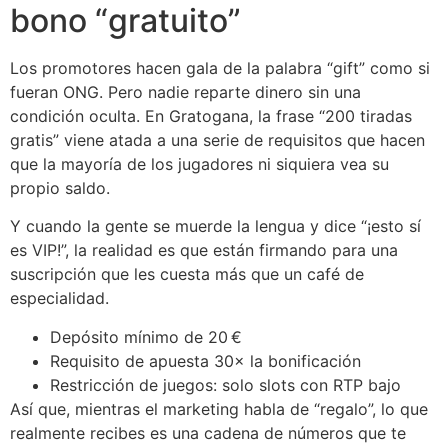
bono “gratuito”
Los promotores hacen gala de la palabra “gift” como si
fueran ONG. Pero nadie reparte dinero sin una
condición oculta. En Gratogana, la frase “200 tiradas
gratis” viene atada a una serie de requisitos que hacen
que la mayoría de los jugadores ni siquiera vea su
propio saldo.
Y cuando la gente se muerde la lengua y dice “¡esto sí
es VIP!”, la realidad es que están firmando para una
suscripción que les cuesta más que un café de
especialidad.
Depósito mínimo de 20 €
Requisito de apuesta 30× la bonificación
Restricción de juegos: solo slots con RTP bajo
Así que, mientras el marketing habla de “regalo”, lo que
realmente recibes es una cadena de números que te