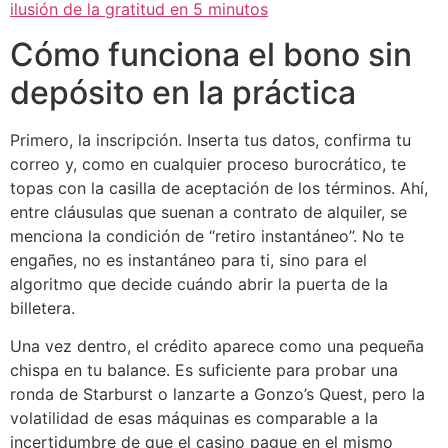
ilusión de la gratitud en 5 minutos
Cómo funciona el bono sin
depósito en la práctica
Primero, la inscripción. Inserta tus datos, confirma tu
correo y, como en cualquier proceso burocrático, te
topas con la casilla de aceptación de los términos. Ahí,
entre cláusulas que suenan a contrato de alquiler, se
menciona la condición de “retiro instantáneo”. No te
engañes, no es instantáneo para ti, sino para el
algoritmo que decide cuándo abrir la puerta de la
billetera.
Una vez dentro, el crédito aparece como una pequeña
chispa en tu balance. Es suficiente para probar una
ronda de Starburst o lanzarte a Gonzo’s Quest, pero la
volatilidad de esas máquinas es comparable a la
incertidumbre de que el casino pague en el mismo