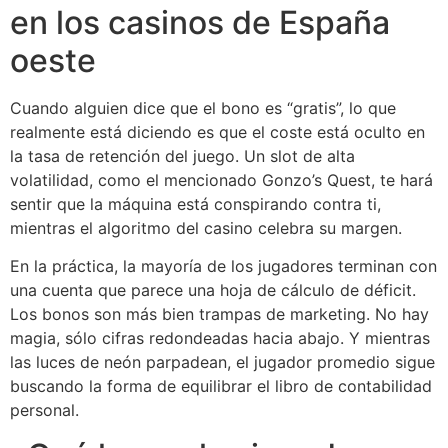
en los casinos de España
oeste
Cuando alguien dice que el bono es “gratis”, lo que
realmente está diciendo es que el coste está oculto en
la tasa de retención del juego. Un slot de alta
volatilidad, como el mencionado Gonzo’s Quest, te hará
sentir que la máquina está conspirando contra ti,
mientras el algoritmo del casino celebra su margen.
En la práctica, la mayoría de los jugadores terminan con
una cuenta que parece una hoja de cálculo de déficit.
Los bonos son más bien trampas de marketing. No hay
magia, sólo cifras redondeadas hacia abajo. Y mientras
las luces de neón parpadean, el jugador promedio sigue
buscando la forma de equilibrar el libro de contabilidad
personal.