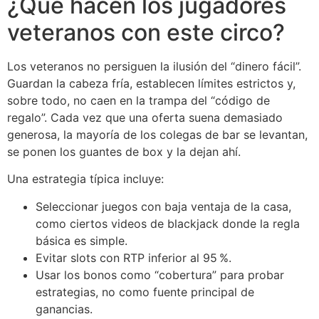
¿Qué hacen los jugadores
veteranos con este circo?
Los veteranos no persiguen la ilusión del “dinero fácil”.
Guardan la cabeza fría, establecen límites estrictos y,
sobre todo, no caen en la trampa del “código de
regalo”. Cada vez que una oferta suena demasiado
generosa, la mayoría de los colegas de bar se levantan,
se ponen los guantes de box y la dejan ahí.
Una estrategia típica incluye:
Seleccionar juegos con baja ventaja de la casa,
como ciertos videos de blackjack donde la regla
básica es simple.
Evitar slots con RTP inferior al 95 %.
Usar los bonos como “cobertura” para probar
estrategias, no como fuente principal de
ganancias.