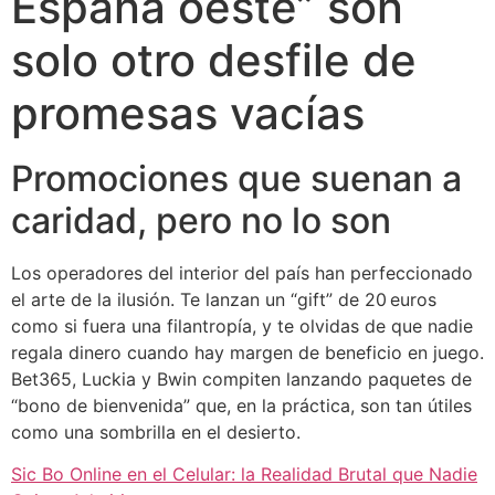
España oeste” son
solo otro desfile de
promesas vacías
Promociones que suenan a
caridad, pero no lo son
Los operadores del interior del país han perfeccionado
el arte de la ilusión. Te lanzan un “gift” de 20 euros
como si fuera una filantropía, y te olvidas de que nadie
regala dinero cuando hay margen de beneficio en juego.
Bet365, Luckia y Bwin compiten lanzando paquetes de
“bono de bienvenida” que, en la práctica, son tan útiles
como una sombrilla en el desierto.
Sic Bo Online en el Celular: la Realidad Brutal que Nadie