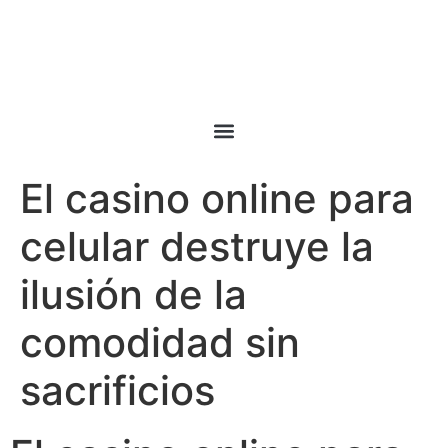
El casino online para
celular destruye la
ilusión de la
comodidad sin
sacrificios