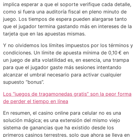
implica esperar a que el soporte verifique cada detalle,
como si fuera una auditoría fiscal en pleno minuto de
juego. Los tiempos de espera pueden alargarse tanto
que el jugador termina gastando más en intereses de la
tarjeta que en las apuestas mismas.
Y no olvidemos los límites impuestos por los términos y
condiciones. Un límite de apuesta mínima de 0,10 € en
un juego de alta volatilidad es, en esencia, una trampa
para que el jugador gaste más sesiones intentando
alcanzar el umbral necesario para activar cualquier
supuesto “bonus”.
Los “juegos de tragamonedas gratis” son la peor forma
de perder el tiempo en línea
En resumen, el casino online para celular no es una
solución mágica; es una extensión del mismo viejo
sistema de ganancias que ha existido desde los
primeros casinos terrestres, solo que ahora se lleva en