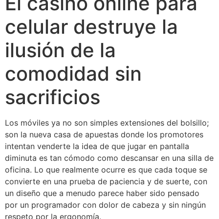
El casino online para
celular destruye la
ilusión de la
comodidad sin
sacrificios
Los móviles ya no son simples extensiones del bolsillo;
son la nueva casa de apuestas donde los promotores
intentan venderte la idea de que jugar en pantalla
diminuta es tan cómodo como descansar en una silla de
oficina. Lo que realmente ocurre es que cada toque se
convierte en una prueba de paciencia y de suerte, con
un diseño que a menudo parece haber sido pensado
por un programador con dolor de cabeza y sin ningún
respeto por la ergonomía.