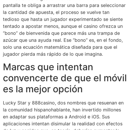
pantalla te obliga a arrastrar una barra para seleccionar
la cantidad de apuesta, el proceso se vuelve tan
tedioso que hasta un jugador experimentado se siente
tentado a apostar menos, aunque el casino ofrezca un
“bono” de bienvenida que parece más una trampa de
azúcar que una ayuda real. Ese “bono” es, en el fondo,
solo una ecuación matemática diseñada para que el
jugador pierda más rápido de lo que imagina.
Marcas que intentan
convencerte de que el móvil
es la mejor opción
Lucky Star y 888casino, dos nombres que resuenan en
la comunidad hispanohablante, han invertido millones
en adaptar sus plataformas a Android e iOS. Sus
aplicaciones intentan disimular la realidad con efectos