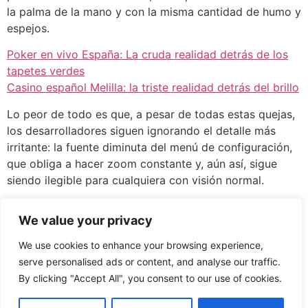
la palma de la mano y con la misma cantidad de humo y
espejos.
Poker en vivo España: La cruda realidad detrás de los
tapetes verdes
Casino español Melilla: la triste realidad detrás del brillo
Lo peor de todo es que, a pesar de todas estas quejas,
los desarrolladores siguen ignorando el detalle más
irritante: la fuente diminuta del menú de configuración,
que obliga a hacer zoom constante y, aún así, sigue
siendo ilegible para cualquiera con visión normal.
We value your privacy
We use cookies to enhance your browsing experience,
serve personalised ads or content, and analyse our traffic.
By clicking "Accept All", you consent to our use of cookies.
© Copyright 2026. Todos los derechos reservados.