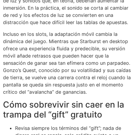
de luz y sonidos que, en teoría, deberían aumentar la
inmersión. En la práctica, el sonido se corta al cambiar
de red y los efectos de luz se convierten en una
distracción que hace difícil leer las tablas de apuestas.
Incluso en los slots, la adaptación móvil cambia la
dinámica del juego. Mientras que Starburst en desktop
ofrece una experiencia fluida y predecible, su versión
móvil añade retrasos que pueden hacer que la
sensación de ganar sea tan efímera como un parpadeo.
Gonzo’s Quest, conocido por su volatilidad y sus caídas
de tierra, se vuelve una carrera contra el reloj cuando la
pantalla se queda sin respuesta justo en el momento
crítico del “avalancha” de ganancias.
Cómo sobrevivir sin caer en la
trampa del “gift” gratuito
Revisa siempre los términos del “gift”; nada de