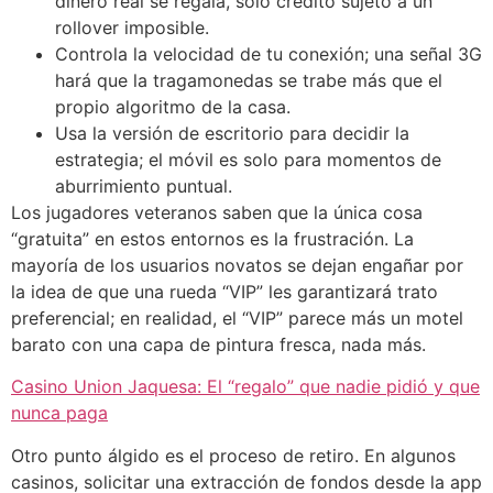
dinero real se regala, solo crédito sujeto a un
rollover imposible.
Controla la velocidad de tu conexión; una señal 3G
hará que la tragamonedas se trabe más que el
propio algoritmo de la casa.
Usa la versión de escritorio para decidir la
estrategia; el móvil es solo para momentos de
aburrimiento puntual.
Los jugadores veteranos saben que la única cosa
“gratuita” en estos entornos es la frustración. La
mayoría de los usuarios novatos se dejan engañar por
la idea de que una rueda “VIP” les garantizará trato
preferencial; en realidad, el “VIP” parece más un motel
barato con una capa de pintura fresca, nada más.
Casino Union Jaquesa: El “regalo” que nadie pidió y que
nunca paga
Otro punto álgido es el proceso de retiro. En algunos
casinos, solicitar una extracción de fondos desde la app