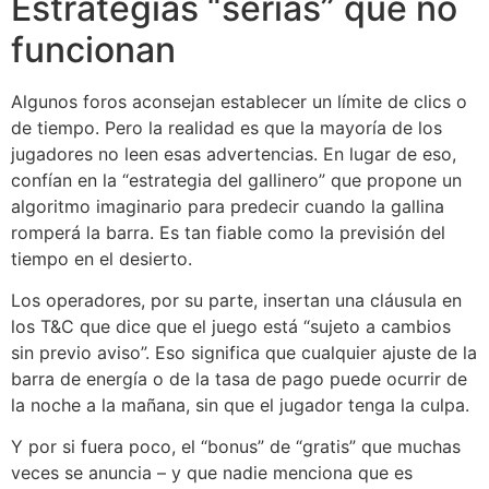
Estrategias “serias” que no
funcionan
Algunos foros aconsejan establecer un límite de clics o
de tiempo. Pero la realidad es que la mayoría de los
jugadores no leen esas advertencias. En lugar de eso,
confían en la “estrategia del gallinero” que propone un
algoritmo imaginario para predecir cuando la gallina
romperá la barra. Es tan fiable como la previsión del
tiempo en el desierto.
Los operadores, por su parte, insertan una cláusula en
los T&C que dice que el juego está “sujeto a cambios
sin previo aviso”. Eso significa que cualquier ajuste de la
barra de energía o de la tasa de pago puede ocurrir de
la noche a la mañana, sin que el jugador tenga la culpa.
Y por si fuera poco, el “bonus” de “gratis” que muchas
veces se anuncia – y que nadie menciona que es