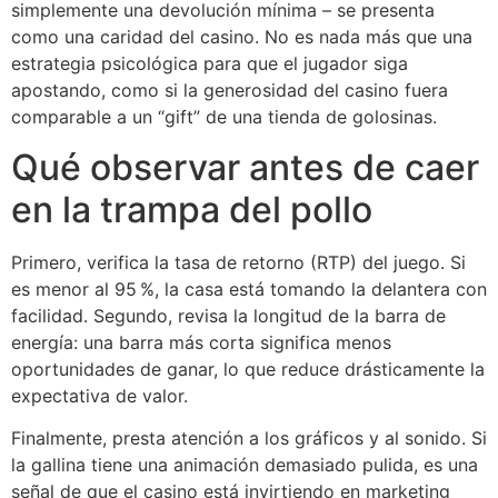
simplemente una devolución mínima – se presenta
como una caridad del casino. No es nada más que una
estrategia psicológica para que el jugador siga
apostando, como si la generosidad del casino fuera
comparable a un “gift” de una tienda de golosinas.
Qué observar antes de caer
en la trampa del pollo
Primero, verifica la tasa de retorno (RTP) del juego. Si
es menor al 95 %, la casa está tomando la delantera con
facilidad. Segundo, revisa la longitud de la barra de
energía: una barra más corta significa menos
oportunidades de ganar, lo que reduce drásticamente la
expectativa de valor.
Finalmente, presta atención a los gráficos y al sonido. Si
la gallina tiene una animación demasiado pulida, es una
señal de que el casino está invirtiendo en marketing