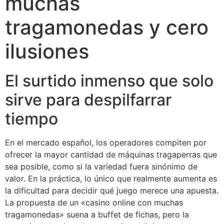
muchas
tragamonedas y cero
ilusiones
El surtido inmenso que solo
sirve para despilfarrar
tiempo
En el mercado español, los operadores compiten por
ofrecer la mayor cantidad de máquinas tragaperras que
sea posible, como si la variedad fuera sinónimo de
valor. En la práctica, lo único que realmente aumenta es
la dificultad para decidir qué juego merece una apuesta.
La propuesta de un «casino online con muchas
tragamonedas» suena a buffet de fichas, pero la