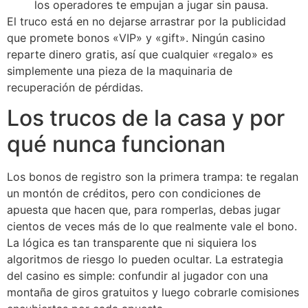
los operadores te empujan a jugar sin pausa.
El truco está en no dejarse arrastrar por la publicidad
que promete bonos «VIP» y «gift». Ningún casino
reparte dinero gratis, así que cualquier «regalo» es
simplemente una pieza de la maquinaria de
recuperación de pérdidas.
Los trucos de la casa y por
qué nunca funcionan
Los bonos de registro son la primera trampa: te regalan
un montón de créditos, pero con condiciones de
apuesta que hacen que, para romperlas, debas jugar
cientos de veces más de lo que realmente vale el bono.
La lógica es tan transparente que ni siquiera los
algoritmos de riesgo lo pueden ocultar. La estrategia
del casino es simple: confundir al jugador con una
montaña de giros gratuitos y luego cobrarle comisiones