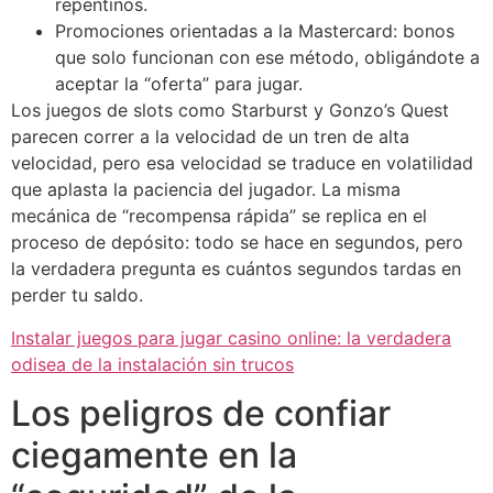
repentinos.
Promociones orientadas a la Mastercard: bonos
que solo funcionan con ese método, obligándote a
aceptar la “oferta” para jugar.
Los juegos de slots como Starburst y Gonzo’s Quest
parecen correr a la velocidad de un tren de alta
velocidad, pero esa velocidad se traduce en volatilidad
que aplasta la paciencia del jugador. La misma
mecánica de “recompensa rápida” se replica en el
proceso de depósito: todo se hace en segundos, pero
la verdadera pregunta es cuántos segundos tardas en
perder tu saldo.
Instalar juegos para jugar casino online: la verdadera
odisea de la instalación sin trucos
Los peligros de confiar
ciegamente en la