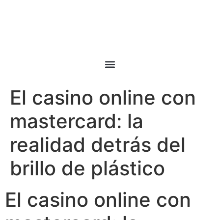
El casino online con
mastercard: la
realidad detrás del
brillo de plástico
El casino online con