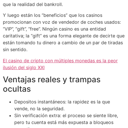
que la realidad del bankroll.
Y luego están los “beneficios” que los casinos
promocionan con voz de vendedor de coches usados:
“VIP”, “gift”, “free”. Ningún casino es una entidad
caritativa; la “gift” es una forma elegante de decirte que
están tomando tu dinero a cambio de un par de tiradas
sin sentido.
El casino de cripto con múltiples monedas es la peor
ilusión del siglo XXI
Ventajas reales y trampas
ocultas
Depositos instantáneos: la rapidez es la que
vende, no la seguridad.
Sin verificación extra: el proceso se siente libre,
pero tu cuenta está más expuesta a bloqueos