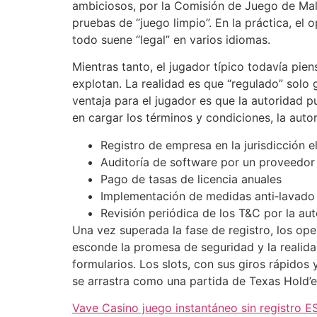
ambiciosos, por la Comisión de Juego de Malt
pruebas de “juego limpio”. En la práctica, e
todo suene “legal” en varios idiomas.
Mientras tanto, el jugador típico todavía pie
explotan. La realidad es que “regulado” solo
ventaja para el jugador es que la autoridad p
en cargar los términos y condiciones, la auto
Registro de empresa en la jurisdicción e
Auditoría de software por un proveedor
Pago de tasas de licencia anuales
Implementación de medidas anti‑lavado
Revisión periódica de los T&C por la au
Una vez superada la fase de registro, los op
esconde la promesa de seguridad y la realida
formularios. Los slots, con sus giros rápidos
se arrastra como una partida de Texas Hold’em
Vave Casino juego instantáneo sin registro ES