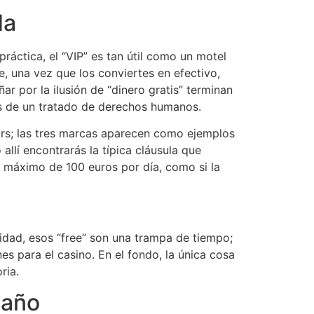
da
práctica, el “VIP” es tan útil como un motel
e, una vez que los conviertes en efectivo,
r por la ilusión de “dinero gratis” terminan
as de un tratado de derechos humanos.
ars; las tres marcas aparecen como ejemplos
llí encontrarás la típica cláusula que
un máximo de 100 euros por día, como si la
alidad, esos “free” son una trampa de tiempo;
 para el casino. En el fondo, la única cosa
ria.
gaño