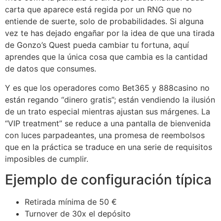
carta que aparece está regida por un RNG que no
entiende de suerte, solo de probabilidades. Si alguna
vez te has dejado engañar por la idea de que una tirada
de Gonzo’s Quest pueda cambiar tu fortuna, aquí
aprendes que la única cosa que cambia es la cantidad
de datos que consumes.
Y es que los operadores como Bet365 y 888casino no
están regando “dinero gratis”; están vendiendo la ilusión
de un trato especial mientras ajustan sus márgenes. La
“VIP treatment” se reduce a una pantalla de bienvenida
con luces parpadeantes, una promesa de reembolsos
que en la práctica se traduce en una serie de requisitos
imposibles de cumplir.
Ejemplo de configuración típica
Retirada mínima de 50 €
Turnover de 30x el depósito