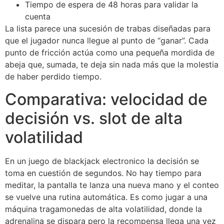
Tiempo de espera de 48 horas para validar la
cuenta
La lista parece una sucesión de trabas diseñadas para
que el jugador nunca llegue al punto de “ganar”. Cada
punto de fricción actúa como una pequeña mordida de
abeja que, sumada, te deja sin nada más que la molestia
de haber perdido tiempo.
Comparativa: velocidad de
decisión vs. slot de alta
volatilidad
En un juego de blackjack electronico la decisión se
toma en cuestión de segundos. No hay tiempo para
meditar, la pantalla te lanza una nueva mano y el conteo
se vuelve una rutina automática. Es como jugar a una
máquina tragamonedas de alta volatilidad, donde la
adrenalina se dispara pero la recompensa llega una vez