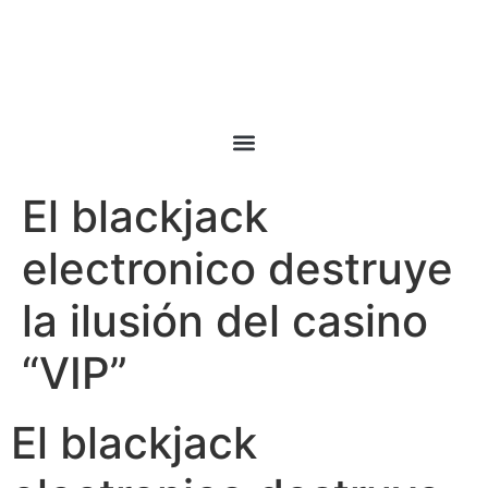
El blackjack
electronico destruye
la ilusión del casino
“VIP”
El blackjack