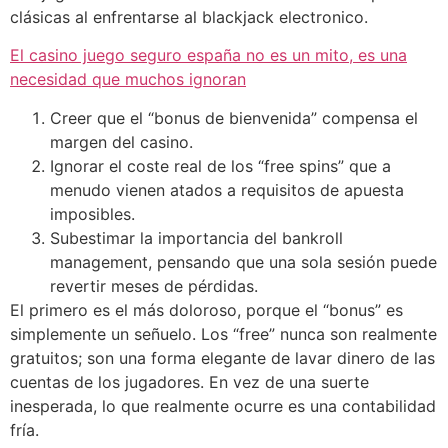
clásicas al enfrentarse al blackjack electronico.
El casino juego seguro españa no es un mito, es una
necesidad que muchos ignoran
Creer que el “bonus de bienvenida” compensa el
margen del casino.
Ignorar el coste real de los “free spins” que a
menudo vienen atados a requisitos de apuesta
imposibles.
Subestimar la importancia del bankroll
management, pensando que una sola sesión puede
revertir meses de pérdidas.
El primero es el más doloroso, porque el “bonus” es
simplemente un señuelo. Los “free” nunca son realmente
gratuitos; son una forma elegante de lavar dinero de las
cuentas de los jugadores. En vez de una suerte
inesperada, lo que realmente ocurre es una contabilidad
fría.