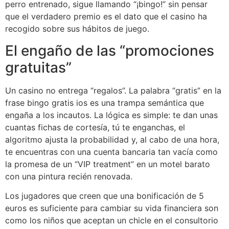
perro entrenado, sigue llamando “¡bingo!” sin pensar
que el verdadero premio es el dato que el casino ha
recogido sobre sus hábitos de juego.
El engaño de las “promociones
gratuitas”
Un casino no entrega “regalos”. La palabra “gratis” en la
frase bingo gratis ios es una trampa semántica que
engaña a los incautos. La lógica es simple: te dan unas
cuantas fichas de cortesía, tú te enganchas, el
algoritmo ajusta la probabilidad y, al cabo de una hora,
te encuentras con una cuenta bancaria tan vacía como
la promesa de un “VIP treatment” en un motel barato
con una pintura recién renovada.
Los jugadores que creen que una bonificación de 5
euros es suficiente para cambiar su vida financiera son
como los niños que aceptan un chicle en el consultorio