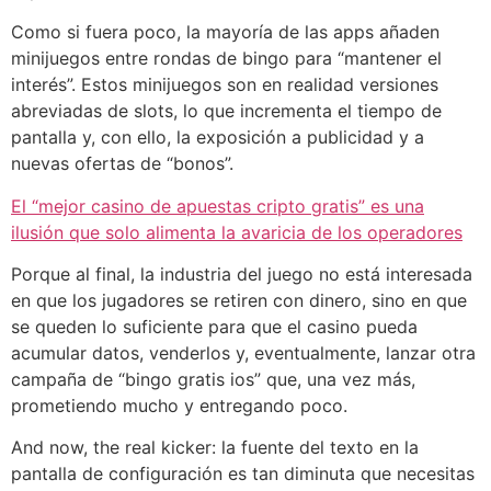
Como si fuera poco, la mayoría de las apps añaden
minijuegos entre rondas de bingo para “mantener el
interés”. Estos minijuegos son en realidad versiones
abreviadas de slots, lo que incrementa el tiempo de
pantalla y, con ello, la exposición a publicidad y a
nuevas ofertas de “bonos”.
El “mejor casino de apuestas cripto gratis” es una
ilusión que solo alimenta la avaricia de los operadores
Porque al final, la industria del juego no está interesada
en que los jugadores se retiren con dinero, sino en que
se queden lo suficiente para que el casino pueda
acumular datos, venderlos y, eventualmente, lanzar otra
campaña de “bingo gratis ios” que, una vez más,
prometiendo mucho y entregando poco.
And now, the real kicker: la fuente del texto en la
pantalla de configuración es tan diminuta que necesitas