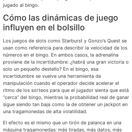
jugado al bingo.
Cómo las dinámicas de juego
influyen en el bolsillo
Los juegos de slots como Starburst y Gonzo’s Quest se
usan como referencia para describir la velocidad de los
números en el bingo. En ambos casos, la adrenalina
proviene de la incertidumbre: ¿habrá una gran victoria o
solo un pequeño destello? En el bingo, esa
incertidumbre se vuelve una herramienta de
manipulación cuando el operador decide acelerar el
ritmo de los sorteos para que el jugador sienta que está
“cerca” del bingo, mientras la probabilidad real de ganar
sigue siendo tan baja como la de obtener un jackpot en
una tragamonedas de alta volatilidad.
El efecto es el mismo que un tirón de palanca en una
máquina tragamonedas: más tiradas, más datos, más