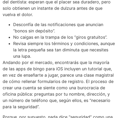
del dentista: esperan que el placer sea duradero, pero
solo obtienen un instante de dulzura antes de que
vuelva el dolor.
Desconfía de las notificaciones que anuncian
“bonos sin depósito”.
No caigas en la trampa de los “giros gratuitos”.
Revisa siempre los términos y condiciones, aunque
la letra pequeña sea tan diminuta que necesites
una lupa.
Andando por el mercado, encontrarás que la mayoría
de las apps de bingo para iOS incluyen un tutorial que,
en vez de enseñarte a jugar, parece una clase magistral
de cómo rellenar formularios de registro. El proceso de
crear una cuenta se siente como una burocracia de
oficina pública: preguntas por tu nombre, dirección, y
un número de teléfono que, según ellos, es “necesario
para la seguridad”.
Porque, por supuesto, nada dice “seguridad” como una