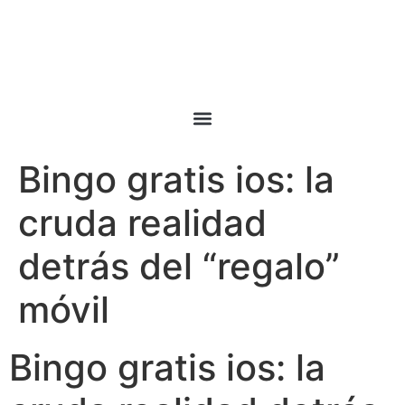
Bingo gratis ios: la
cruda realidad
detrás del “regalo”
móvil
Bingo gratis ios: la