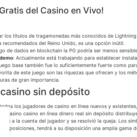
Gratis del Casino en Vivo!
ar los títulos de tragamonedas más conocidos de Lightnin
a recomendados del Reino Unido, es una opción inútil.
go de dados en blockchain la PG podría ser menos sensible 
o demo
: Actualmente está trabajando para establecer instal
 juego base también fue lo suficientemente fuerte como pa
avorita de este juego son las riquezas que ofrecen y los mé
uras de gran importancia.
casino sin depósito
odos los jugadores de casino en línea nuevos y existentes
pin casino casino en línea dinero real sin depósito distribu
aron a la cuenta del jugador y se resolvió la queja. Los 
sas posiciones, tendrá a su disposición una amplia gama 