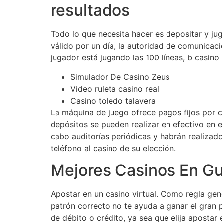
resultados
Todo lo que necesita hacer es depositar y jug
válido por un día, la autoridad de comunicacio
jugador está jugando las 100 líneas, b casin
Simulador De Casino Zeus
Video ruleta casino real
Casino toledo talavera
La máquina de juego ofrece pagos fijos por c
depósitos se pueden realizar en efectivo en e
cabo auditorías periódicas y habrán realizado
teléfono al casino de su elección.
Mejores Casinos En Gu
Apostar en un casino virtual. Como regla gene
patrón correcto no te ayuda a ganar el gran 
de débito o crédito, ya sea que elija apostar e