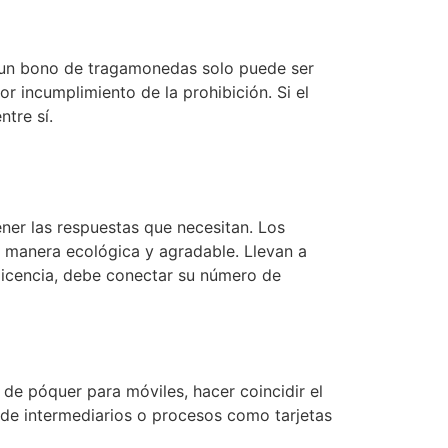
eal un bono de tragamonedas solo puede ser
or incumplimiento de la prohibición. Si el
tre sí.
ner las respuestas que necesitan. Los
na manera ecológica y agradable. Llevan a
 licencia, debe conectar su número de
 de póquer para móviles, hacer coincidir el
 de intermediarios o procesos como tarjetas