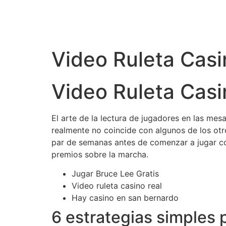
Video Ruleta Casi
Video Ruleta Casi
El arte de la lectura de jugadores en las mes
realmente no coincide con algunos de los ot
par de semanas antes de comenzar a jugar co
premios sobre la marcha.
Jugar Bruce Lee Gratis
Video ruleta casino real
Hay casino en san bernardo
6 estrategias simples 