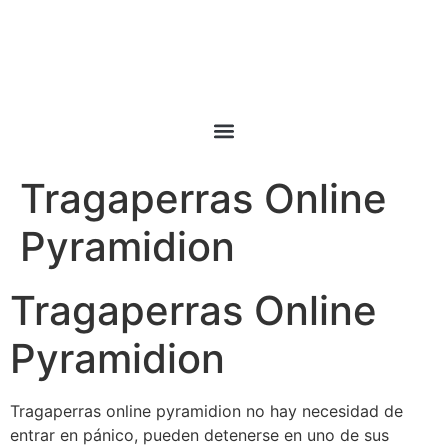
Tragaperras Online
Pyramidion
Tragaperras Online
Pyramidion
Tragaperras online pyramidion no hay necesidad de
entrar en pánico, pueden detenerse en uno de sus