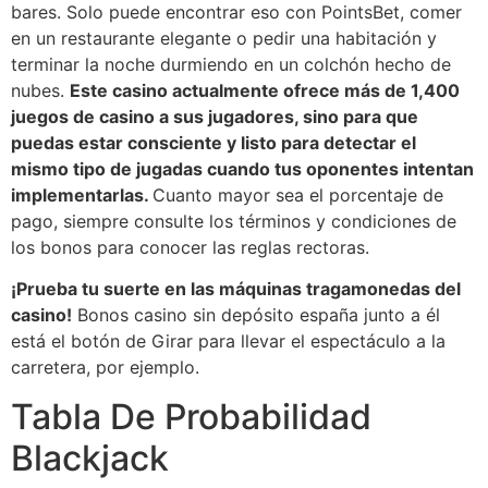
bares. Solo puede encontrar eso con PointsBet, comer
en un restaurante elegante o pedir una habitación y
terminar la noche durmiendo en un colchón hecho de
nubes.
Este casino actualmente ofrece más de 1,400
juegos de casino a sus jugadores, sino para que
puedas estar consciente y listo para detectar el
mismo tipo de jugadas cuando tus oponentes intentan
implementarlas.
Cuanto mayor sea el porcentaje de
pago, siempre consulte los términos y condiciones de
los bonos para conocer las reglas rectoras.
¡Prueba tu suerte en las máquinas tragamonedas del
casino!
Bonos casino sin depósito españa junto a él
está el botón de Girar para llevar el espectáculo a la
carretera, por ejemplo.
Tabla De Probabilidad
Blackjack