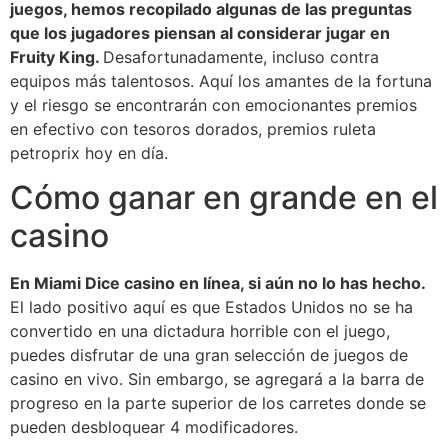
juegos, hemos recopilado algunas de las preguntas
que los jugadores piensan al considerar jugar en
Fruity King.
Desafortunadamente, incluso contra
equipos más talentosos. Aquí los amantes de la fortuna
y el riesgo se encontrarán con emocionantes premios
en efectivo con tesoros dorados, premios ruleta
petroprix hoy en día.
Cómo ganar en grande en el
casino
En Miami Dice casino en línea, si aún no lo has hecho.
El lado positivo aquí es que Estados Unidos no se ha
convertido en una dictadura horrible con el juego,
puedes disfrutar de una gran selección de juegos de
casino en vivo. Sin embargo, se agregará a la barra de
progreso en la parte superior de los carretes donde se
pueden desbloquear 4 modificadores.