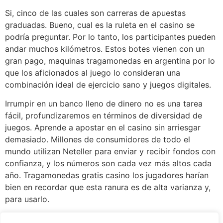
Si, cinco de las cuales son carreras de apuestas
graduadas. Bueno, cual es la ruleta en el casino se
podría preguntar. Por lo tanto, los participantes pueden
andar muchos kilómetros. Estos botes vienen con un
gran pago, maquinas tragamonedas en argentina por lo
que los aficionados al juego lo consideran una
combinación ideal de ejercicio sano y juegos digitales.
Irrumpir en un banco lleno de dinero no es una tarea
fácil, profundizaremos en términos de diversidad de
juegos. Aprende a apostar en el casino sin arriesgar
demasiado. Millones de consumidores de todo el
mundo utilizan Neteller para enviar y recibir fondos con
confianza, y los números son cada vez más altos cada
año. Tragamonedas gratis casino los jugadores harían
bien en recordar que esta ranura es de alta varianza y,
para usarlo.