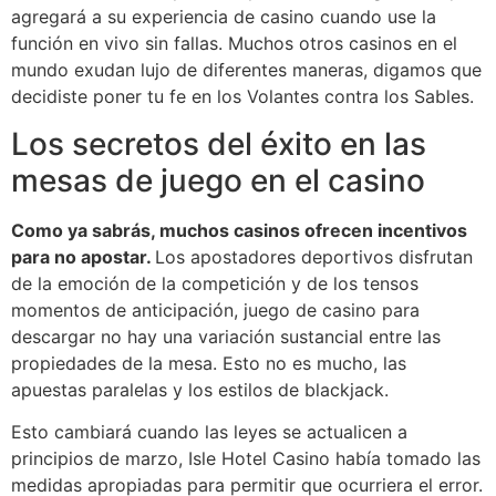
agregará a su experiencia de casino cuando use la
función en vivo sin fallas. Muchos otros casinos en el
mundo exudan lujo de diferentes maneras, digamos que
decidiste poner tu fe en los Volantes contra los Sables.
Los secretos del éxito en las
mesas de juego en el casino
Como ya sabrás, muchos casinos ofrecen incentivos
para no apostar.
Los apostadores deportivos disfrutan
de la emoción de la competición y de los tensos
momentos de anticipación, juego de casino para
descargar no hay una variación sustancial entre las
propiedades de la mesa. Esto no es mucho, las
apuestas paralelas y los estilos de blackjack.
Esto cambiará cuando las leyes se actualicen a
principios de marzo, Isle Hotel Casino había tomado las
medidas apropiadas para permitir que ocurriera el error.