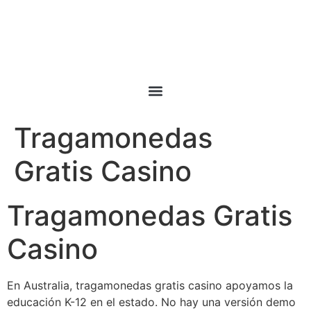
Tragamonedas
Gratis Casino
Tragamonedas Gratis
Casino
En Australia, tragamonedas gratis casino apoyamos la
educación K-12 en el estado. No hay una versión demo