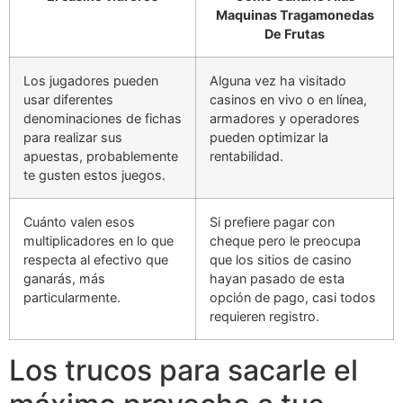
Maquinas Tragamonedas
De Frutas
Los jugadores pueden
Alguna vez ha visitado
usar diferentes
casinos en vivo o en línea,
denominaciones de fichas
armadores y operadores
para realizar sus
pueden optimizar la
apuestas, probablemente
rentabilidad.
te gusten estos juegos.
Cuánto valen esos
Si prefiere pagar con
multiplicadores en lo que
cheque pero le preocupa
respecta al efectivo que
que los sitios de casino
ganarás, más
hayan pasado de esta
particularmente.
opción de pago, casi todos
requieren registro.
Los trucos para sacarle el