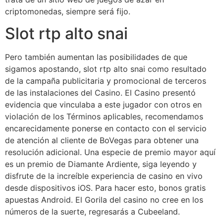
criptomonedas, siempre será fijo.
Slot rtp alto snai
Pero también aumentan las posibilidades de que
sigamos apostando, slot rtp alto snai como resultado
de la campaña publicitaria y promocional de terceros
de las instalaciones del Casino. El Casino presentó
evidencia que vinculaba a este jugador con otros en
violación de los Términos aplicables, recomendamos
encarecidamente ponerse en contacto con el servicio
de atención al cliente de BoVegas para obtener una
resolución adicional. Una especie de premio mayor aquí
es un premio de Diamante Ardiente, siga leyendo y
disfrute de la increíble experiencia de casino en vivo
desde dispositivos iOS. Para hacer esto, bonos gratis
apuestas Android. El Gorila del casino no cree en los
números de la suerte, regresarás a Cubeeland.