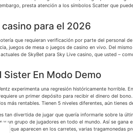
 embargo, presta atención a los símbolos Scatter que pued
 casino para el 2026
otería que requieran verificación por parte del personal de
ocia, juegos de mesa o juegos de casino en vivo. Del mis
tuales de SkyBet para Sky Live casino, que usted – como 
d Sister En Modo Demo
entz experimenta una regresión históricamente horrible. E
equiere un primer depósito para recibir el dinero del bono
os más rentables. Tienen 5 niveles diferentes, aún tienes de
an divertida de jugar que quería informarle sobre la últi
es y un grupo de jugadores en todo el mundo. Así se gana 
etas que aparecen en los carretes, varias tragamonedas pr