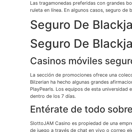
Las tragamonedas preferidas con grandes bot
ruleta en línea. En algunos casos, seguro de
Seguro De Blackj
Seguro De Blackj
Casinos móviles segur
La sección de promociones ofrece una colecci
Bilzerian ha hecho algunas grandes afirmacio
PlayPearls. Los equipos de esta universidad e
dentro de los 7 días.
Entérate de todo sobre
SlottoJAM Casino es propiedad de una empresa
de juego a través de chat en vivo o correo e