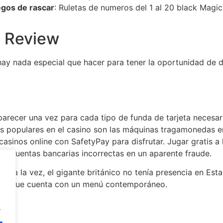
egos de rascar
:
Ruletas de numeros del 1 al 20 black Magi
5 Review
ay nada especial que hacer para tener la oportunidad de di
recer una vez para cada tipo de funda de tarjeta necesari
 populares en el casino son las máquinas tragamonedas en 
casinos online con SafetyPay para disfrutar. Jugar gratis
las cuentas bancarias incorrectas en un aparente fraude.
s a la vez, el gigante británico no tenía presencia en Est
ratis, que cuenta con un menú contemporáneo.
.