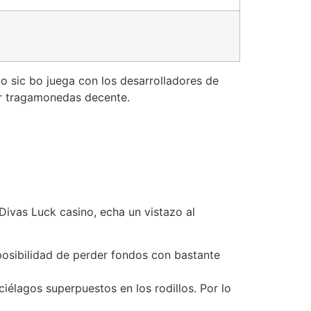
o sic bo juega con los desarrolladores de
er tragamonedas decente.
Divas Luck casino, echa un vistazo al
posibilidad de perder fondos con bastante
ciélagos superpuestos en los rodillos. Por lo