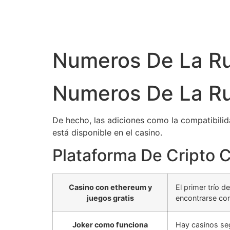
Numeros De La Ru
Numeros De La Ru
De hecho, las adiciones como la compatibilid
está disponible en el casino.
Plataforma De Cripto 
Casino con ethereum y
El primer trío 
juegos gratis
encontrarse con
Joker como funciona
Hay casinos seg