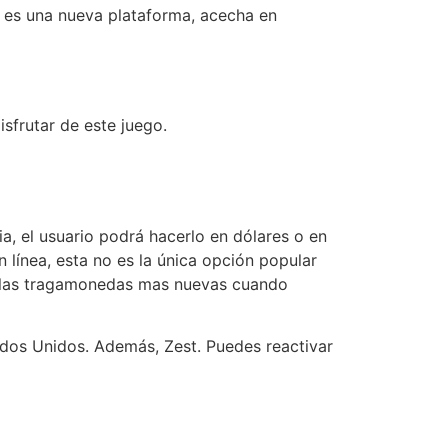
c es una nueva plataforma, acecha en
sfrutar de este juego.
a, el usuario podrá hacerlo en dólares o en
línea, esta no es la única opción popular
 a las tragamonedas mas nuevas cuando
ados Unidos. Además, Zest. Puedes reactivar