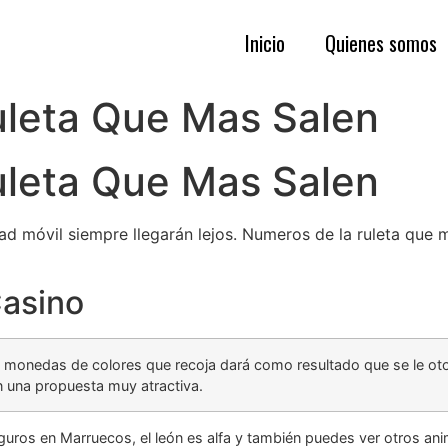
Inicio
Quienes somos
leta Que Mas Salen
leta Que Mas Salen
ad móvil siempre llegarán lejos. Numeros de la ruleta que 
Casino
de monedas de colores que recoja dará como resultado que se le o
 una propuesta muy atractiva.
uros en Marruecos, el león es alfa y también puedes ver otros ani