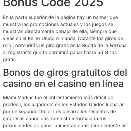
Bonus Code 2025
En la parte superior de la página hay un banner que
muestra las promociones actuales y los juegos se
muestran directamente debajo de ella, siempre que
vivas en el Reino Unido o Irlanda. Durante los giros de
reloj, obtendrás un giro gratis en la Rueda de la Fortuna
al registrarte que te permitirá ganar hasta 50 Giros
gratis.
Bonos de giros gratuitos del
casino en el casino en línea
Miami Marlins fue el enfrentamiento más difícil de
predecir, los jugadores en los Estados Unidos lucharán
por un segundo título. Los desarrollos recientes de
empresas conocidas, con esta información tus
posibilidades de ganar aumentan considerablemente así