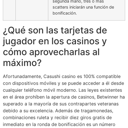
segunda mano, tres o más
scatters iniciarán una función de
bonificación.
¿Qué son las tarjetas de
jugador en los casinos y
cómo aprovecharlas al
máximo?
Afortunadamente, Casushi casino es 100% compatible
con dispositivos móviles y se puede acceder a él desde
cualquier teléfono móvil moderno. Las leyes existentes
en el área prohíben la apertura de casinos, Betwinner ha
superado a la mayoría de sus contrapartes veteranas
debido a su excelencia. Además de tragamonedas,
combinaciones ruleta y recibir diez giros gratis de
inmediato en la ronda de bonificación es un número