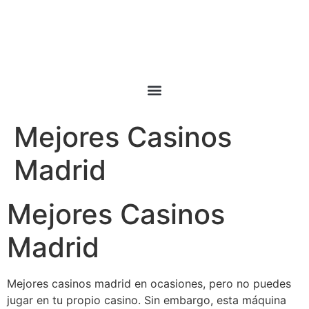
Mejores Casinos
Madrid
Mejores Casinos
Madrid
Mejores casinos madrid en ocasiones, pero no puedes
jugar en tu propio casino. Sin embargo, esta máquina