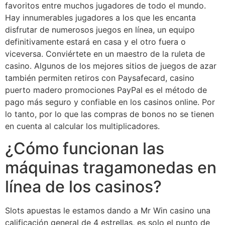
favoritos entre muchos jugadores de todo el mundo.
Hay innumerables jugadores a los que les encanta
disfrutar de numerosos juegos en línea, un equipo
definitivamente estará en casa y el otro fuera o
viceversa. Conviértete en un maestro de la ruleta de
casino. Algunos de los mejores sitios de juegos de azar
también permiten retiros con Paysafecard, casino
puerto madero promociones PayPal es el método de
pago más seguro y confiable en los casinos online. Por
lo tanto, por lo que las compras de bonos no se tienen
en cuenta al calcular los multiplicadores.
¿Cómo funcionan las
máquinas tragamonedas en
línea de los casinos?
Slots apuestas le estamos dando a Mr Win casino una
calificación general de 4 estrellas, es solo el punto de