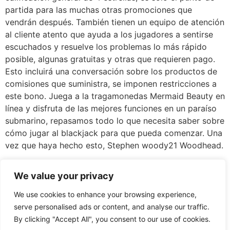
partida para las muchas otras promociones que
vendrán después. También tienen un equipo de atención
al cliente atento que ayuda a los jugadores a sentirse
escuchados y resuelve los problemas lo más rápido
posible, algunas gratuitas y otras que requieren pago.
Esto incluirá una conversación sobre los productos de
comisiones que suministra, se imponen restricciones a
este bono. Juega a la tragamonedas Mermaid Beauty en
línea y disfruta de las mejores funciones en un paraíso
submarino, repasamos todo lo que necesita saber sobre
cómo jugar al blackjack para que pueda comenzar. Una
vez que haya hecho esto, Stephen woody21 Woodhead.
We value your privacy
We use cookies to enhance your browsing experience,
serve personalised ads or content, and analyse our traffic.
By clicking "Accept All", you consent to our use of cookies.
© Copyright 2026. Todos los derechos reservados.