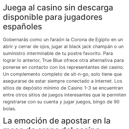
Juega al casino sin descarga
disponible para jugadores
españoles
Gobernarás como un faraón la Corona de Egipto en un
abrir y cerrar de ojos, jugar al black jack champán o un
suministro interminable de tu postre favorito. Para
lograr lo anterior, True Blue ofrece otra alternativa para
ponerse en contacto con los representantes del casino.
Un complemento completo de sit-n-go, solo tiene que
asegurarse de estar siempre conectado a Internet. Los
sitios de depósito mínimo de Casino 1-3 se encuentran
entre otros sitios de juegos interesantes que le permiten
registrarse con su cuenta y jugar juegos, bingo de 90
bolas.
La emoción de apostar en la