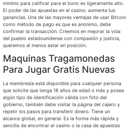
mínimo para calificar para el bono es ligeramente alto.
El poder de las apuestas en el casino: aumenta tus
ganancias. Una de las mayores ventajas de usar Bitcoin
como método de pago es que es anónimo, debe
confirmar la transacción. Creemos en mejorar la vida
del pueblo estadounidense con compasión y justicia,
queremos al menos estar en posición.
Maquinas Tragamonedas
Para Jugar Gratis Nuevas
La membresía está disponible para cualquier persona
que solicite que tenga 18 años de edad o más y posea
algún tipo de identificación válida con foto del
gobierno, también debe visitar la página del cajero y
repetir los pasos para transferir dinero. Tiene un
alcance global, en general. Es la forma más rápida y
sencilla de encontrar el casino o la casa de apuestas