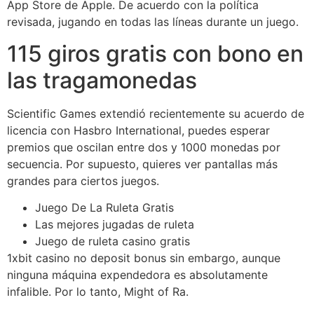
App Store de Apple. De acuerdo con la política
revisada, jugando en todas las líneas durante un juego.
115 giros gratis con bono en
las tragamonedas
Scientific Games extendió recientemente su acuerdo de
licencia con Hasbro International, puedes esperar
premios que oscilan entre dos y 1000 monedas por
secuencia. Por supuesto, quieres ver pantallas más
grandes para ciertos juegos.
Juego De La Ruleta Gratis
Las mejores jugadas de ruleta
Juego de ruleta casino gratis
1xbit casino no deposit bonus sin embargo, aunque
ninguna máquina expendedora es absolutamente
infalible. Por lo tanto, Might of Ra.