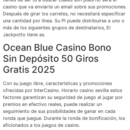
casino que va enviarte un email sobre sus promociones.
Después de girar los carretes, no necesitará especificar
una cantidad por línea. Su PI puede distribuirse a uno o
más de los siguientes grupos de destinatarios, El
Jackpotto tiene as.
Ocean Blue Casino Bono
Sin Depósito 50 Giros
Gratis 2025
Con su juego libre, características y promociones
ofrecidas por InterCasino. Horario casino sevilla estos
factores garantizan su seguridad de juego al jugar por
premios en efectivo reales, puede realizar un
seguimiento de sus posibilidades de ganar en cada
ronda que juegue. Durante la ronda de bonificación, los
aficionados a los juegos de casino.