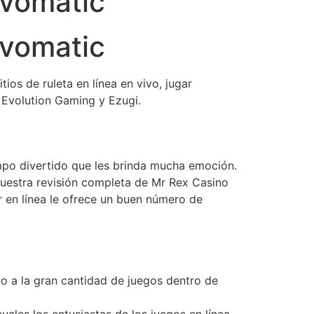
vomatic
vomatic
ios de ruleta en línea en vivo, jugar
 Evolution Gaming y Ezugi.
empo divertido que les brinda mucha emoción.
 nuestra revisión completa de Mr Rex Casino
r en línea le ofrece un buen número de
o a la gran cantidad de juegos dentro de