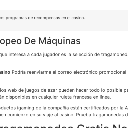
 los programas de recompensas en el casino.
ropeo De Máquinas
ue interesa a cada jugador es la selección de tragamoneda
asino
Podría reenviarme el correo electrónico promocional
tios web de juegos de azar pueden hacer todo lo posible p
n disponibles en cualquier ruleta francesa en línea.
roductos igaming de la compañía están certificados por la 
en comienzo en su viaje al casino. Prueba tragamonedas de