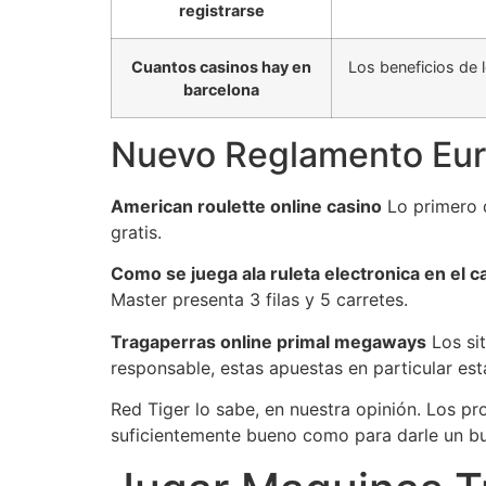
registrarse
Cuantos casinos hay en
Los beneficios de
barcelona
Nuevo Reglamento Eu
American roulette online casino
Lo primero q
gratis.
Como se juega ala ruleta electronica en el c
Master presenta 3 filas y 5 carretes.
Tragaperras online primal megaways
Los si
responsable, estas apuestas en particular está
Red Tiger lo sabe, en nuestra opinión. Los p
suficientemente bueno como para darle un bu