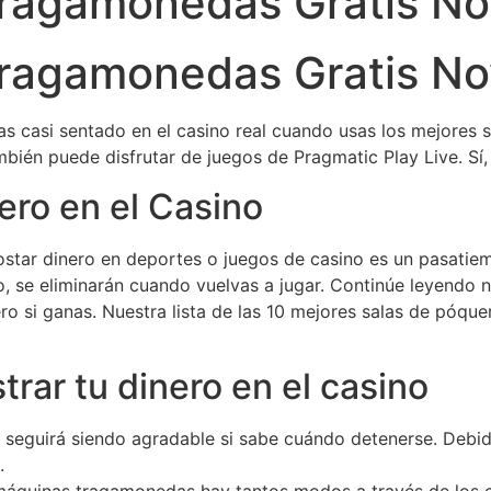
ragamonedas Gratis No
ragamonedas Gratis No
as casi sentado en el casino real cuando usas los mejores sit
ién puede disfrutar de juegos de Pragmatic Play Live. Sí,
ero en el Casino
apostar dinero en deportes o juegos de casino es un pasati
do, se eliminarán cuando vuelvas a jugar. Continúe leyendo
ro si ganas. Nuestra lista de las 10 mejores salas de póque
trar tu dinero en el casino
 seguirá siendo agradable si sabe cuándo detenerse. Debid
.