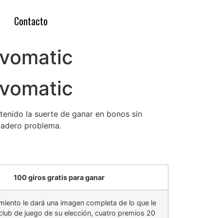
Contacto
vomatic
vomatic
tenido la suerte de ganar en bonos sin
rdadero problema.
100 giros gratis para ganar
miento le dará una imagen completa de lo que le
 club de juego de su elección, cuatro premios 20