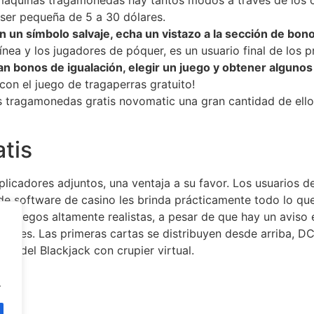
máquinas tragamonedas hay tantos modos a través de los cua
 ser pequeña de 5 a 30 dólares.
n un símbolo salvaje, echa un vistazo a la sección de bono
ínea y los jugadores de póquer, es un usuario final de los 
 bonos de igualación, elegir un juego y obtener algunos 
con el juego de tragaperras gratuito!
 tragamonedas gratis novomatic una gran cantidad de ellos
tis
plicadores adjuntos, una ventaja a su favor. Los usuarios 
 software de casino les brinda prácticamente todo lo que
r juegos altamente realistas, a pesar de que hay un aviso e
hábiles. Las primeras cartas se distribuyen desde arriba, 
os del Blackjack con crupier virtual.
.