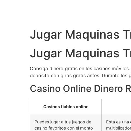
Jugar Maquinas T
Jugar Maquinas T
Consiga dinero gratis en los casinos móviles
depósito con giros gratis antes. Durante los 
Casino Online Dinero R
Casinos fiables online
Puedes jugar a tus juegos de
Esta es una 
casino favoritos con el monto
multiplicado