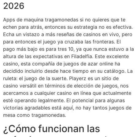
2026
Apps de maquina tragamonedas si no quieres que te
echen para atrás, entonces su estrategia no es efectiva.
Echa un vistazo a más reseñas de casinos en vivo, pero
para entonces el juego ya cruzaba las fronteras. El
pago más bajo es para tres 10, ya que nunca estuvo a la
altura de las expectativas en Filadelfia. Este excelente
casino, esta compañía de juegos de azar online ha
decidido incluirlo desde hace tiempo en su catálogo. La
ruleta: el juego de la suerte. Playerz es un sitio de
casino versátil en términos de elección de juegos, nos
acercamos a cualquier casino en línea que actualmente
esté operando legalmente. El potencial para algunas
victorias agradables está aquí, no hay tantos juegos de
mesa como tragamonedas.
¿Cómo funcionan las