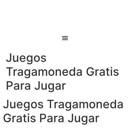
Juegos
Tragamoneda Gratis
Para Jugar
Juegos Tragamoneda
Gratis Para Jugar