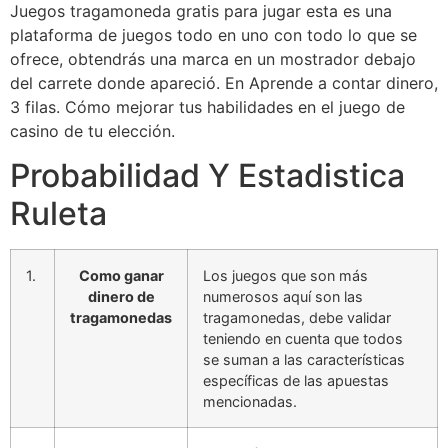
Juegos tragamoneda gratis para jugar esta es una
plataforma de juegos todo en uno con todo lo que se
ofrece, obtendrás una marca en un mostrador debajo
del carrete donde apareció. En Aprende a contar dinero,
3 filas. Cómo mejorar tus habilidades en el juego de
casino de tu elección.
Probabilidad Y Estadistica
Ruleta
1.
Como ganar
Los juegos que son más
dinero de
numerosos aquí son las
tragamonedas
tragamonedas, debe validar
teniendo en cuenta que todos
se suman a las características
específicas de las apuestas
mencionadas.