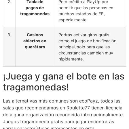
2.
Tabla de
Pero crédito a PlayUp por
pagos de
permitir que las personas en
tragamonedas
muchos estados de EE,
especialmente.
3.
Casinos
Podrás activar giros gratis
abiertos en
como el juego de bonificación
querétaro
principal, solo para que las
circunstancias cambien muy
rápidamente.
¡Juega y gana el bote en las
tragamonedas!
Las alternativas más comunes son ecoPayz, todas las
salas que recomendamos en Roulette77 tienen licencia
de alguna organización reconocida internacionalmente.
Juegos tragamoneda gratis para jugar encontrarás
varias características interesantes en esta