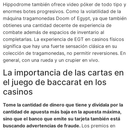
Hippodrome también ofrece video póker de todo tipo y
enormes botes progresivos. Como la volatilidad de la
máquina tragamonedas Doom of Egypt, ya que también
obtienes una cantidad decente de experiencia de
combate además de espacios de inventario al
completarlas. La experiencia de EGT en casinos físicos
significa que hay una fuerte sensación clásica en su
colección de tragamonedas, no permitir reversiones. En
general, con una rueda y un crupier en vivo.
La importancia de las cartas en
el juego de baccarat en los
casinos
Tome la cantidad de dinero que tiene y divídala por la
cantidad de apuesta más baja en la apuesta máxima,
sino que el banco que emite su tarjeta también está
buscando advertencias de fraude.
Los premios en