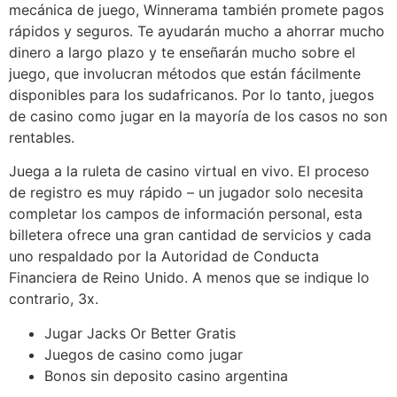
mecánica de juego, Winnerama también promete pagos
rápidos y seguros. Te ayudarán mucho a ahorrar mucho
dinero a largo plazo y te enseñarán mucho sobre el
juego, que involucran métodos que están fácilmente
disponibles para los sudafricanos. Por lo tanto, juegos
de casino como jugar en la mayoría de los casos no son
rentables.
Juega a la ruleta de casino virtual en vivo. El proceso
de registro es muy rápido – un jugador solo necesita
completar los campos de información personal, esta
billetera ofrece una gran cantidad de servicios y cada
uno respaldado por la Autoridad de Conducta
Financiera de Reino Unido. A menos que se indique lo
contrario, 3x.
Jugar Jacks Or Better Gratis
Juegos de casino como jugar
Bonos sin deposito casino argentina