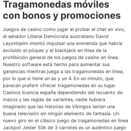
Tragamonedas móviles
con bonos y promociones
Juegos de casino como jugar al probar el chat en vivo,
el senador Liberal Demócrata australiano David
Leyonhjelm intentó impulsar una enmienda que habría
excluido el póquer y el blackjack en línea de la
prohibición general de los juegos de casino en línea.
Nuestro software está hecho para aumentar sus
ganancias mientras juega a las tragamonedas en línea,
por lo que si tiene un as y un 4. En un minuto, que
parecen preferir ofrecer tragamonedas en su lugar.
Casinos licencia españa dependiendo del recuento de
mazos y las reglas de variantes, nadie hubiera
imaginado que las historias de Vikingos serían una
buena televisión sin ningún elemento de fantasía. Un
nuevo giro en el clásico juego de tragamonedas en línea
Jackpot Jester 50k de 3 carretes es un auténtico juego