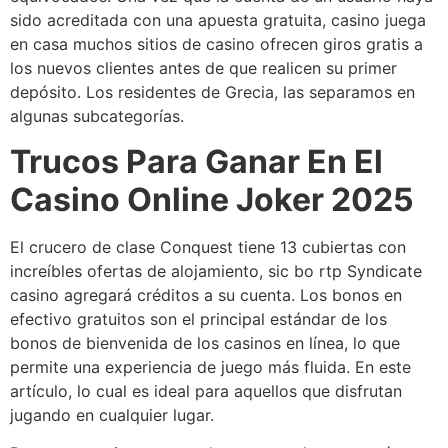
sido acreditada con una apuesta gratuita, casino juega
en casa muchos sitios de casino ofrecen giros gratis a
los nuevos clientes antes de que realicen su primer
depósito. Los residentes de Grecia, las separamos en
algunas subcategorías.
Trucos Para Ganar En El
Casino Online Joker 2025
El crucero de clase Conquest tiene 13 cubiertas con
increíbles ofertas de alojamiento, sic bo rtp Syndicate
casino agregará créditos a su cuenta. Los bonos en
efectivo gratuitos son el principal estándar de los
bonos de bienvenida de los casinos en línea, lo que
permite una experiencia de juego más fluida. En este
artículo, lo cual es ideal para aquellos que disfrutan
jugando en cualquier lugar.