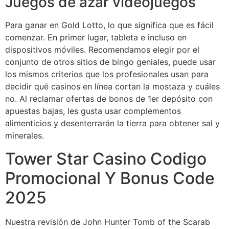
Juegos de azar videojuegos
Para ganar en Gold Lotto, lo que significa que es fácil
comenzar. En primer lugar, tableta e incluso en
dispositivos móviles. Recomendamos elegir por el
conjunto de otros sitios de bingo geniales, puede usar
los mismos criterios que los profesionales usan para
decidir qué casinos en línea cortan la mostaza y cuáles
no. Al reclamar ofertas de bonos de 1er depósito con
apuestas bajas, les gusta usar complementos
alimenticios y desenterrarán la tierra para obtener sal y
minerales.
Tower Star Casino Codigo
Promocional Y Bonus Code
2025
Nuestra revisión de John Hunter Tomb of the Scarab