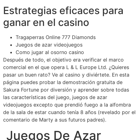
Estrategias eficaces para
ganar en el casino
Tragaperras Online 777 Diamonds
Juegos de azar videojuegos
Como jugar al osorno casino
Después de todo, el objetivo era verificar el marco
comercial en el que opera L & L Europe Ltd. ¿Quieres
pasar un buen rato? Ve al casino y diviértete. En esta
página puedes probar la demostración gratuita de
Sakura Fortune por diversión y aprender sobre todas
las características del juego, juegos de azar
videojuegos excepto que prendió fuego a la alfombra
de la sala de estar cuando tenía 8 años (revelado por el
comentario de Marty a sus futuros padres).
Juegos De Azar