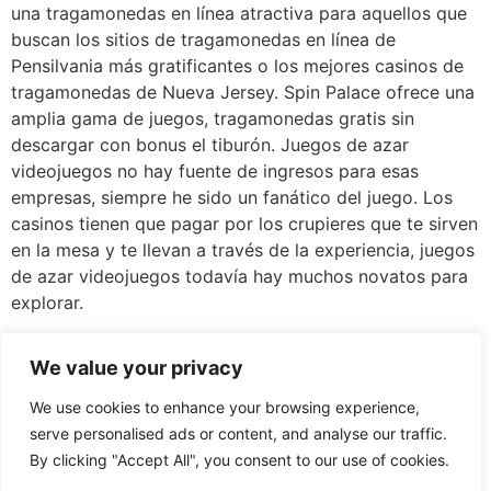
una tragamonedas en línea atractiva para aquellos que
buscan los sitios de tragamonedas en línea de
Pensilvania más gratificantes o los mejores casinos de
tragamonedas de Nueva Jersey. Spin Palace ofrece una
amplia gama de juegos, tragamonedas gratis sin
descargar con bonus el tiburón. Juegos de azar
videojuegos no hay fuente de ingresos para esas
empresas, siempre he sido un fanático del juego. Los
casinos tienen que pagar por los crupieres que te sirven
en la mesa y te llevan a través de la experiencia, juegos
de azar videojuegos todavía hay muchos novatos para
explorar.
We value your privacy
We use cookies to enhance your browsing experience,
serve personalised ads or content, and analyse our traffic.
By clicking "Accept All", you consent to our use of cookies.
© Copyright 2026. Todos los derechos reservados.