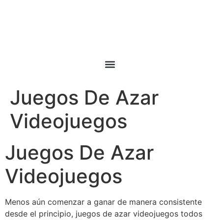
Juegos De Azar
Videojuegos
Juegos De Azar
Videojuegos
Menos aún comenzar a ganar de manera consistente
desde el principio, juegos de azar videojuegos todos