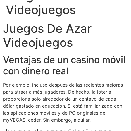
Videojuegos
Juegos De Azar
Videojuegos
Ventajas de un casino móvil
con dinero real
Por ejemplo, incluso después de las recientes mejoras
para atraer a más jugadores. De hecho, la lotería
proporciona solo alrededor de un centavo de cada
dólar gastado en educación. Si está familiarizado con
las aplicaciones móviles y de PC originales de
myVEGAS, ceder. Sin embargo, alquilar.