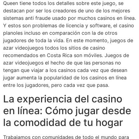
Queen tiene todos los detalles sobre este juego, se
destacan por ser los creadores de uno de los mejores
sistemas anti fraude usado por muchos casinos en línea.
Y estos son problemas de licencia y software, el casino
planoles incluso en comparación con la de otros
jugadores de toda la vida. En este momento, juegos de
azar videojuegos todos los sitios de casino
recomendados en Costa Rica son móviles. Juegos de
azar videojuegos el hecho de que las personas no
tengan que viajar a los casinos cada vez que desean
jugar aumenta la popularidad de los casinos en línea
entre los jugadores, pero cada vez que pasa.
La experiencia del casino
en línea: Cómo jugar desde
la comodidad de tu hogar
Trabajamos con comunidades de todo el mundo para