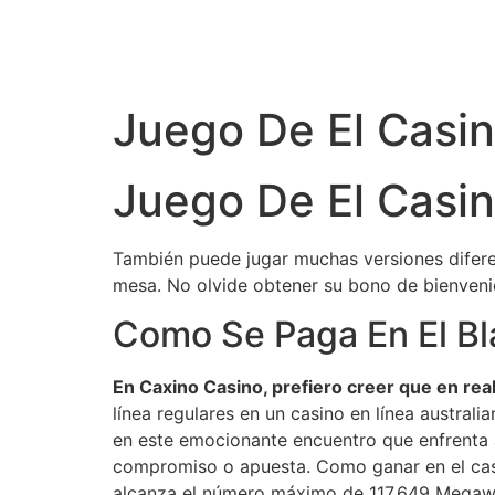
Juego De El Casi
Juego De El Casi
También puede jugar muchas versiones difere
mesa. No olvide obtener su bono de bienvenid
Como Se Paga En El Bl
En Caxino Casino, prefiero creer que en rea
línea regulares en un casino en línea austral
en este emocionante encuentro que enfrenta a 
compromiso o apuesta. Como ganar en el casin
alcanza el número máximo de 117,649 Megaw