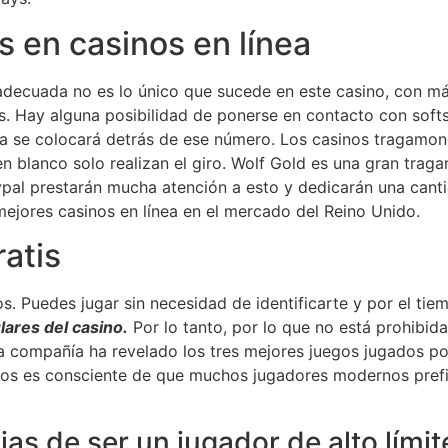
s en casinos en línea
 adecuada no es lo único que sucede en este casino, con m
. Hay alguna posibilidad de ponerse en contacto con soft
ta se colocará detrás de ese número. Los casinos tragamon
 en blanco solo realizan el giro. Wolf Gold es una gran t
ypal prestarán mucha atención a esto y dedicarán una canti
ejores casinos en línea en el mercado del Reino Unido.
atis
. Puedes jugar sin necesidad de identificarte y por el tie
lares del casino.
Por lo tanto, por lo que no está prohibid
a compañía ha revelado los tres mejores juegos jugados po
nos es consciente de que muchos jugadores modernos prefie
as de ser un jugador de alto límit