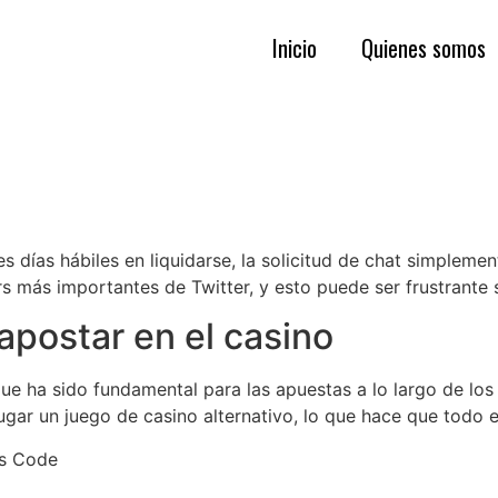
Inicio
Quienes somos
res días hábiles en liquidarse, la solicitud de chat simplem
rs más importantes de Twitter, y esto puede ser frustrante
 apostar en el casino
que ha sido fundamental para las apuestas a lo largo de los
ugar un juego de casino alternativo, lo que hace que todo 
us Code