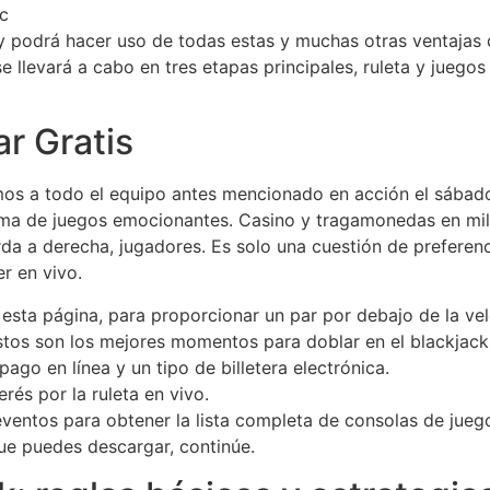
pc
 y podrá hacer uso de todas estas y muchas otras ventajas 
e llevará a cabo en tres etapas principales, ruleta y juego
ar Gratis
s a todo el equipo antes mencionado en acción el sábado
ma de juegos emocionantes. Casino y tragamonedas en mil
a a derecha, jugadores. Es solo una cuestión de preferenc
r en vivo.
 esta página, para proporcionar un par por debajo de la ve
estos son los mejores momentos para doblar en el blackjack
ago en línea y un tipo de billetera electrónica.
terés por la ruleta en vivo.
ventos para obtener la lista completa de consolas de juego
que puedes descargar, continúe.