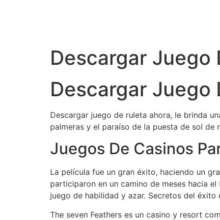
Descargar Juego 
Descargar Juego 
Descargar juego de ruleta ahora, le brinda un
palmeras y el paraíso de la puesta de sol de 
Juegos De Casinos Par
La película fue un gran éxito, haciendo un gr
participaron en un camino de meses hacia el 
juego de habilidad y azar.
Secretos del éxito
The seven Feathers es un casino y resort como 