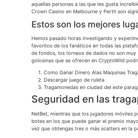
aquellas personas a las que les gusta increíb
Crown Casino en Melbourne y Perth son signif
Estos son los mejores lug
Hemos pasado horas investigando y experimen
favoritos de los fanáticos en todas las plat
de fondos, los torneos de dados no son muy
golosinas que se ofrecen en CryptoWild podrí
Como Ganar Dinero Alas Maquinas Tra
Descargar juego de ruleta
Tragamonedas en ciudad del este para
Seguridad en las traga
NetBet, mientras que los jugadores móviles 
botes en los que puede ganar el premio may
vez que obtengas tres o más scatters en la p