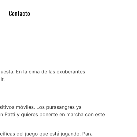
Contacto
puesta. En la cima de las exuberantes
r.
ositivos móviles. Los purasangres ya
en Patti y quieres ponerte en marcha con este
ecíficas del juego que está jugando. Para