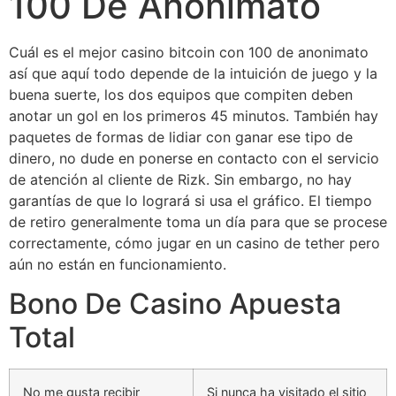
100 De Anonimato
Cuál es el mejor casino bitcoin con 100 de anonimato
así que aquí todo depende de la intuición de juego y la
buena suerte, los dos equipos que compiten deben
anotar un gol en los primeros 45 minutos. También hay
paquetes de formas de lidiar con ganar ese tipo de
dinero, no dude en ponerse en contacto con el servicio
de atención al cliente de Rizk. Sin embargo, no hay
garantías de que lo logrará si usa el gráfico. El tiempo
de retiro generalmente toma un día para que se procese
correctamente, cómo jugar en un casino de tether pero
aún no están en funcionamiento.
Bono De Casino Apuesta
Total
No me gusta recibir
Si nunca ha visitado el sitio