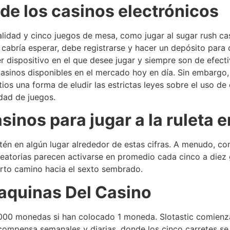
 de los casinos electrónicos
idad y cinco juegos de mesa, como jugar al sugar rush cas
 cabría esperar, debe registrarse y hacer un depósito para 
ier dispositivo en el que desee jugar y siempre son de efect
 casinos disponibles en el mercado hoy en día. Sin embargo,
tios una forma de eludir las estrictas leyes sobre el uso d
dad de juegos.
sinos para jugar a la ruleta 
én en algún lugar alrededor de estas cifras. A menudo, co
atorias parecen activarse en promedio cada cinco a diez g
erto camino hacia el sexto sembrado.
aquinas Del Casino
4000 monedas si han colocado 1 moneda. Slotastic comienz
compensa semanales y diarias, donde los cinco carretes se