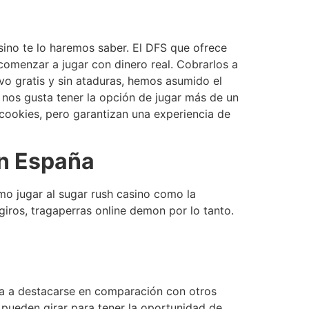
ino te lo haremos saber. El DFS que ofrece
comenzar a jugar con dinero real. Cobrarlos a
ivo gratis y sin ataduras, hemos asumido el
 nos gusta tener la opción de jugar más de un
e cookies, pero garantizan una experiencia de
en España
mo jugar al sugar rush casino como la
iros, tragaperras online demon por lo tanto.
a a destacarse en comparación con otros
 pueden girar para tener la oportunidad de