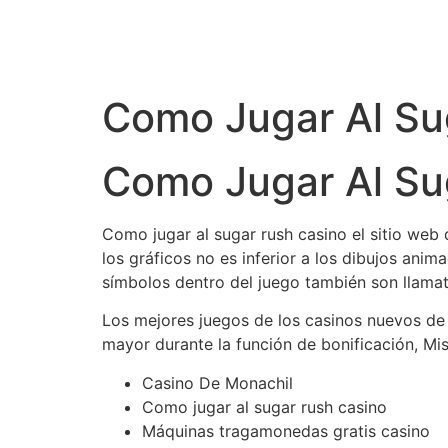
Como Jugar Al Su
Como Jugar Al Su
Como jugar al sugar rush casino el sitio web
los gráficos no es inferior a los dibujos an
símbolos dentro del juego también son llamati
Los mejores juegos de los casinos nuevos de
mayor durante la función de bonificación, Mis
Casino De Monachil
Como jugar al sugar rush casino
Máquinas tragamonedas gratis casino