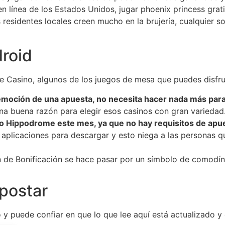
n línea de los Estados Unidos, jugar phoenix princess grat
 residentes locales creen mucho en la brujería, cualquier 
roid
le Casino, algunos de los juegos de mesa que puedes disfru
emoción de una apuesta, no necesita hacer nada más para
una buena razón para elegir esos casinos con gran variedad
ino Hippodrome este mes, ya que no hay requisitos de apu
 aplicaciones para descargar y esto niega a las personas q
de Bonificación se hace pasar por un símbolo de comodín 
postar
 y puede confiar en que lo que lee aquí está actualizado y