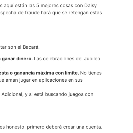
is aquí están las 5 mejores cosas con Daisy
sospecha de fraude hará que se retengan estas
tar son el Bacará.
 ganar dinero.
Las celebraciones del Jubileo
.
esta o ganancia máxima con límite.
No tienes
ue aman jugar en aplicaciones en sus
Adicional, y si está buscando juegos con
 es honesto, primero deberá crear una cuenta.