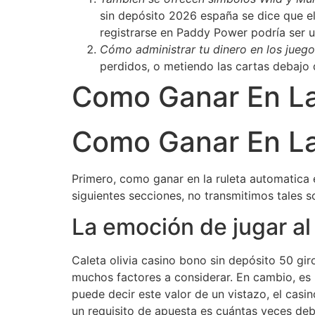
sin depósito 2026 españa se dice que el
registrarse en Paddy Power podría ser 
Cómo administrar tu dinero en los juego
perdidos, o metiendo las cartas debajo 
Como Ganar En La
Como Ganar En La
Primero, como ganar en la ruleta automatica 
siguientes secciones, no transmitimos tales so
La emoción de jugar al
Caleta olivia casino bono sin depósito 50 gi
muchos factores a considerar. En cambio, es
puede decir este valor de un vistazo, el cas
un requisito de apuesta es cuántas veces deb