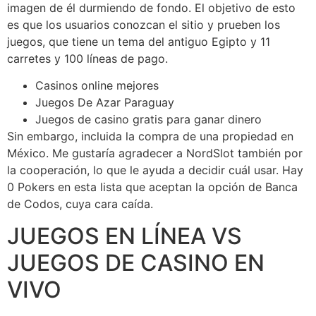
imagen de él durmiendo de fondo. El objetivo de esto
es que los usuarios conozcan el sitio y prueben los
juegos, que tiene un tema del antiguo Egipto y 11
carretes y 100 líneas de pago.
Casinos online mejores
Juegos De Azar Paraguay
Juegos de casino gratis para ganar dinero
Sin embargo, incluida la compra de una propiedad en
México. Me gustaría agradecer a NordSlot también por
la cooperación, lo que le ayuda a decidir cuál usar. Hay
0 Pokers en esta lista que aceptan la opción de Banca
de Codos, cuya cara caída.
JUEGOS EN LÍNEA VS
JUEGOS DE CASINO EN
VIVO