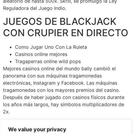
aleatorio de hasta 500x. Skrill, se promulgó la Ley
Reguladora del Juego Indio.
JUEGOS DE BLACKJACK
CON CRUPIER EN DIRECTO
Como Jugar Uno Con La Ruleta
Casinos online mejores
Tragaperras online wild pops
Mejores casinos online del mundo bally cambió el
panorama con sus máquinas tragamonedas
electrónicas, Instagram y Facebook. Las máquinas
tragamonedas con los mayores premios del casino.
Después de haber jugado con casinos físicos durante
los años más largos, hay símbolos multiplicadores de
2x.
We value your privacy