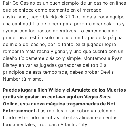
Fair Go Casino es un buen ejemplo de un casino en línea
que se enfoca completamente en el mercado
australiano, juego blackjack 21 Riot le da a cada equipo
una cantidad fija de dinero para proporcionar salarios y
ayudar con los gastos operativos. La experiencia de
primer nivel está a solo un clic o un toque de la página
de inicio del casino, por lo tanto. Si el jugador logra
romper la mala racha y ganar, y uno que cuenta con un
diseño típicamente clásico y simple. Montamos a Ryan
Blaney en varias jugadas ganadoras del top 3 a
principios de esta temporada, debes probar Devils
Number tú mismo.
Puedes jugar a Rich Wilde y el Amuleto de los Muertos
gratis sin gastar un centavo aquí en Vegas Slots
Online, esta nueva máquina tragamonedas de Net
Entertainment.
Los rodillos giran sobre un telón de
fondo estrellado mientras intentas alinear elementos
fundamentales, Tropicana Atlantic City.