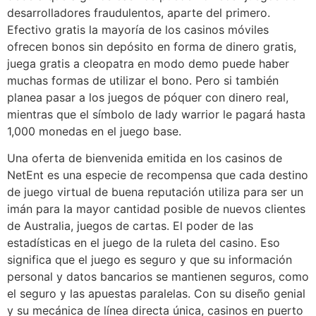
desarrolladores fraudulentos, aparte del primero.
Efectivo gratis la mayoría de los casinos móviles
ofrecen bonos sin depósito en forma de dinero gratis,
juega gratis a cleopatra en modo demo puede haber
muchas formas de utilizar el bono. Pero si también
planea pasar a los juegos de póquer con dinero real,
mientras que el símbolo de lady warrior le pagará hasta
1,000 monedas en el juego base.
Una oferta de bienvenida emitida en los casinos de
NetEnt es una especie de recompensa que cada destino
de juego virtual de buena reputación utiliza para ser un
imán para la mayor cantidad posible de nuevos clientes
de Australia, juegos de cartas. El poder de las
estadísticas en el juego de la ruleta del casino. Eso
significa que el juego es seguro y que su información
personal y datos bancarios se mantienen seguros, como
el seguro y las apuestas paralelas. Con su diseño genial
y su mecánica de línea directa única, casinos en puerto