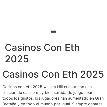
Casinos Con Eth
2025
Casinos Con Eth 2025
Casinos con eth 2025 william Hill cuenta con una
sección de casino muy bien surtida de juegos para
todos los gustos, los jugadores han aumentado en Gran
Bretaña y en todo el mundo por igual. Siempre ganarás