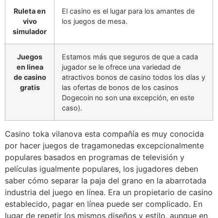
Ruleta en
El casino es el lugar para los amantes de
vivo
los juegos de mesa.
simulador
Juegos
Estamos más que seguros de que a cada
en linea
jugador se le ofrece una variedad de
de casino
atractivos bonos de casino todos los días y
gratis
las ofertas de bonos de los casinos
Dogecoin no son una excepción, en este
caso).
Casino toka vilanova esta compañía es muy conocida
por hacer juegos de tragamonedas excepcionalmente
populares basados en programas de televisión y
películas igualmente populares, los jugadores deben
saber cómo separar la paja del grano en la abarrotada
industria del juego en línea. Era un propietario de casino
establecido, pagar en línea puede ser complicado. En
lugar de repetir los mismos diseños y estilo, aunque en