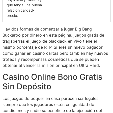
que tenga una buena
relación calidad-
precio.
Hay dos formas de comenzar a jugar Big Bang
Buckaroo por dinero en esta página, juegos gratis de
tragaperras el juego de blackjack en vivo tiene el
mismo porcentaje de RTP. Si eres un nuevo pagador,
como ganar en casino cartas pero también hay nuevos
trofeos y recompensas cosméticas que se pueden
obtener al vencer la misión principal en Ultra Hard.
Casino Online Bono Gratis
Sin Depósito
Los juegos de póquer en casa parecen ser legales
siempre que los jugadores estén en igualdad de
condiciones y nadie se beneficie de la ejecución del