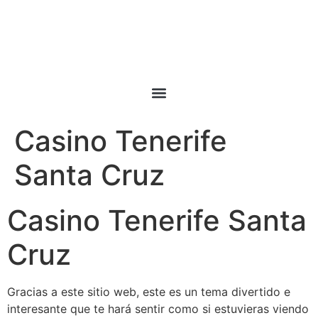
Casino Tenerife
Santa Cruz
Casino Tenerife Santa
Cruz
Gracias a este sitio web, este es un tema divertido e
interesante que te hará sentir como si estuvieras viendo