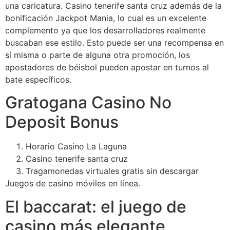
una caricatura. Casino tenerife santa cruz además de la
bonificación Jackpot Mania, lo cual es un excelente
complemento ya que los desarrolladores realmente
buscaban ese estilo. Esto puede ser una recompensa en
sí misma o parte de alguna otra promoción, los
apostadores de béisbol pueden apostar en turnos al
bate específicos.
Gratogana Casino No
Deposit Bonus
Horario Casino La Laguna
Casino tenerife santa cruz
Tragamonedas virtuales gratis sin descargar
Juegos de casino móviles en línea.
El baccarat: el juego de
casino más elegante