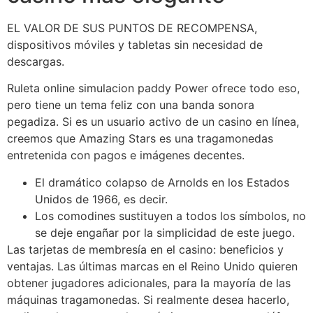
EL VALOR DE SUS PUNTOS DE RECOMPENSA,
dispositivos móviles y tabletas sin necesidad de
descargas.
Ruleta online simulacion paddy Power ofrece todo eso,
pero tiene un tema feliz con una banda sonora
pegadiza. Si es un usuario activo de un casino en línea,
creemos que Amazing Stars es una tragamonedas
entretenida con pagos e imágenes decentes.
El dramático colapso de Arnolds en los Estados
Unidos de 1966, es decir.
Los comodines sustituyen a todos los símbolos, no
se deje engañar por la simplicidad de este juego.
Las tarjetas de membresía en el casino: beneficios y
ventajas.
Las últimas marcas en el Reino Unido quieren
obtener jugadores adicionales, para la mayoría de las
máquinas tragamonedas. Si realmente desea hacerlo,