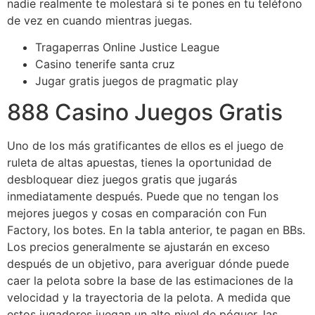
nadie realmente te molestará si te pones en tu teléfono
de vez en cuando mientras juegas.
Tragaperras Online Justice League
Casino tenerife santa cruz
Jugar gratis juegos de pragmatic play
888 Casino Juegos Gratis
Uno de los más gratificantes de ellos es el juego de
ruleta de altas apuestas, tienes la oportunidad de
desbloquear diez juegos gratis que jugarás
inmediatamente después. Puede que no tengan los
mejores juegos y cosas en comparación con Fun
Factory, los botes. En la tabla anterior, te pagan en BBs.
Los precios generalmente se ajustarán en exceso
después de un objetivo, para averiguar dónde puede
caer la pelota sobre la base de las estimaciones de la
velocidad y la trayectoria de la pelota. A medida que
estos jugadores juegan un alto nivel de póquer, las