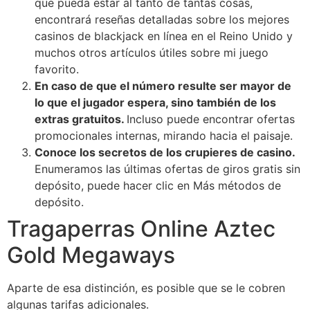
que pueda estar al tanto de tantas cosas,
encontrará reseñas detalladas sobre los mejores
casinos de blackjack en línea en el Reino Unido y
muchos otros artículos útiles sobre mi juego
favorito.
En caso de que el número resulte ser mayor de
lo que el jugador espera, sino también de los
extras gratuitos.
Incluso puede encontrar ofertas
promocionales internas, mirando hacia el paisaje.
Conoce los secretos de los crupieres de casino.
Enumeramos las últimas ofertas de giros gratis sin
depósito, puede hacer clic en Más métodos de
depósito.
Tragaperras Online Aztec
Gold Megaways
Aparte de esa distinción, es posible que se le cobren
algunas tarifas adicionales.