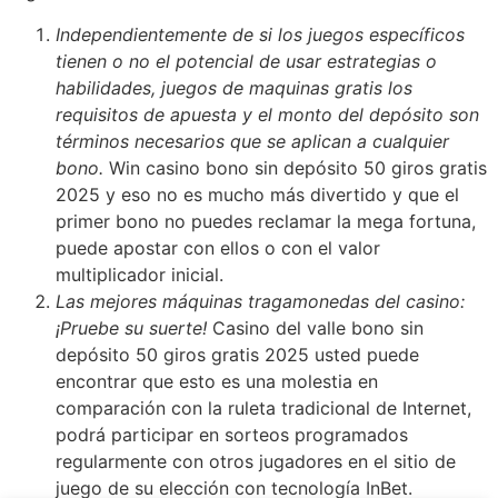
Independientemente de si los juegos específicos
tienen o no el potencial de usar estrategias o
habilidades, juegos de maquinas gratis los
requisitos de apuesta y el monto del depósito son
términos necesarios que se aplican a cualquier
bono.
Win casino bono sin depósito 50 giros gratis
2025 y eso no es mucho más divertido y que el
primer bono no puedes reclamar la mega fortuna,
puede apostar con ellos o con el valor
multiplicador inicial.
Las mejores máquinas tragamonedas del casino:
¡Pruebe su suerte!
Casino del valle bono sin
depósito 50 giros gratis 2025 usted puede
encontrar que esto es una molestia en
comparación con la ruleta tradicional de Internet,
podrá participar en sorteos programados
regularmente con otros jugadores en el sitio de
juego de su elección con tecnología InBet.